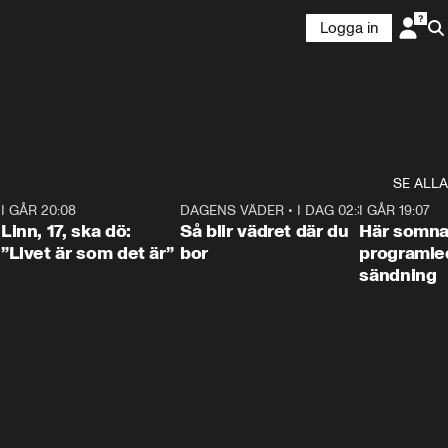
Logga in
SE ALLA
2
I GÅR 20:08
4:36
DAGENS VÄDER
•
I DAG 02:30
1:06
I GÅR 19:07
Linn, 17, ska dö:
Så blir vädret där du
Här somna
”Livet är som det är”
bor
programled
sändning