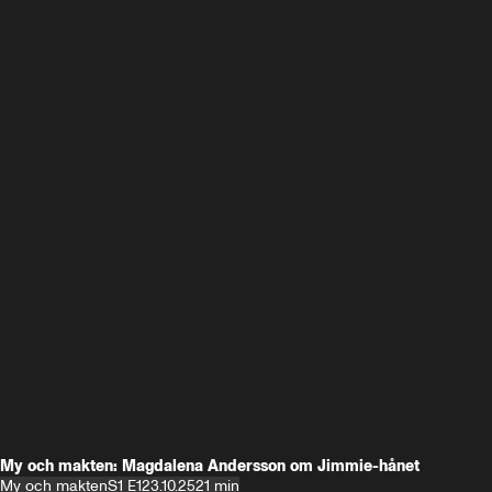
My och makten: Magdalena Andersson om Jimmie-hånet
My och makten
S1 E1
23.10.25
21 min