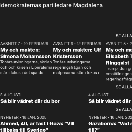
aldemokraternas partiledare Magdalena 
SE ALLA
7
AVSNITT 7
•
19 FEBRUARI
24:30
AVSNITT 6
•
12 FEBRUARI
27:30
AVSNITT 5
•
My och makten:
My och makten: Ulf
My och ma
Simona Mohamsson
Kristersson
Elisabeth
 
Tonårsutvisningarna, skolan 
Tonårsutvisningarna, 
Ringqvist
och och krisen i Liberalerna 
regeringsfrågan och 
Trump, den gr
står i fokus i det sjunde 
matpriserna står i fokus i 
omställningen
avsnittet av ”My och 
det sjätte avsnittet av ”My 
regeringsfråga
makten”. Se när 
och makten”. Se när 
centrum i det 
SE ALLA
Aftonbladets inrikespolitiska 
Aftonbladets inrikespolitiska 
avsnittet av ”
kommentator My 
kommentator My 
6
5 AUGUSTI
1:06
4 AUGUSTI
Makten”. Se nä
Rohwedder ställer 
Rohwedder ställer 
Så blir vädret där du bor
Så blir vädret där
Aftonbladets in
utbildnings- och 
statsminister Ulf Kristersson 
kommentator 
SE ALLA
integrationsminister Simona 
till svars.
Rohwedder stäl
Mohamsson till svars.
Centerpartiets
2
NYHETER
•
16 JAN. 2025
1:01
NYHETER
•
16 JAN. 20
Thand Ring till
Ahmed, 40, är fast i Gaza: ”Vill
Gazaborna: ”Vad s
tillbaka till Sverige”
till?”