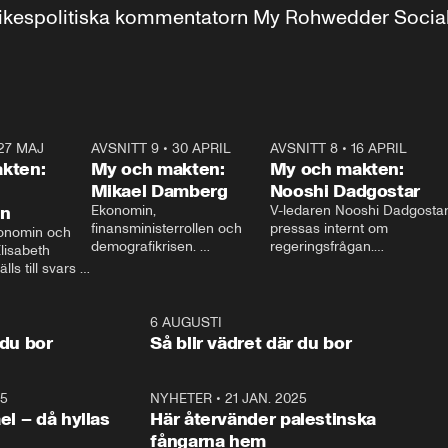
r inrikespolitiska kommentatorn My Rohwedder Soci
27 MAJ
3:51
AVSNITT 9
•
30 APRIL
24:00
AVSNITT 8
•
16 APRIL
25:1
kten:
My och makten:
My och makten:
Mikael Damberg
Nooshi Dadgostar
on
Ekonomin, 
V-ledaren Nooshi Dadgostar
finansministerrollen och 
pressas internt om 
onomin och 
demografikrisen. 
regeringsfrågan.

lisabeth 
Oppositionen ställs till svars 
I Aftonbladets 
ls till svars 
när Socialdemokraternas 
partiledarutfrågning ”My 
stern gästar 
Mikael Damberg gästar My 
och Makten” sätter hon ner 
My och Makten. 
och Makten. 
foten mot kritikerna:

1:06
6 AUGUSTI
1:0
– Vi ställer upp i val. Ska vi 
 du bor
Så blir vädret där du bor
vara med så sitter vi förstås 
25
1:22
NYHETER
•
21 JAN. 2025
0:5
ael – då hyllas
Här återvänder palestinska
fångarna hem