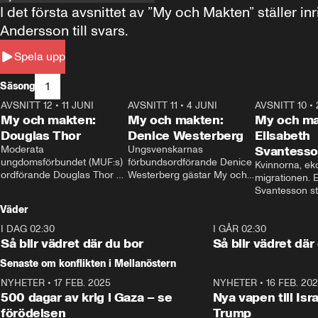
I det första avsnittet av ”My och Makten” ställe
Andersson till svars.
Spela upp
1
Säsong
AVSNITT 12
•
11 JUNI
26:27
AVSNITT 11
•
4 JUNI
23:40
AVSNITT 10
•
My och makten:
My och makten:
My och ma
Douglas Thor
Denice Westerberg
Elisabeth
Moderata 
Ungsvenskarnas 
Svantess
ungdomsförbundet (MUF:s) 
förbundsordförande Denice 
Kvinnorna, ek
ordförande Douglas Thor 
Westerberg gästar My och 
migrationen. E
gästar My och makten. I 
makten. I avsnittet 
Svantesson stäl
avsnittet diskuteras 
diskuteras migrationsfrågan 
när finansmini
Väder
tonårsutvisningarna och hur 
och hur SD ska locka 
Moderaterna ska locka 
kvinnliga väljare. 
I DAG 02:30
1:06
I GÅR 02:30
väljare till valet i höst. 
Så blir vädret där du bor
Så blir vädret där
Senaste om konflikten i Mellanöstern
NYHETER
•
17 FEB. 2025
0:45
NYHETER
•
16 FEB. 20
500 dagar av krig i Gaza – se
Nya vapen till Isr
förödelsen
Trump