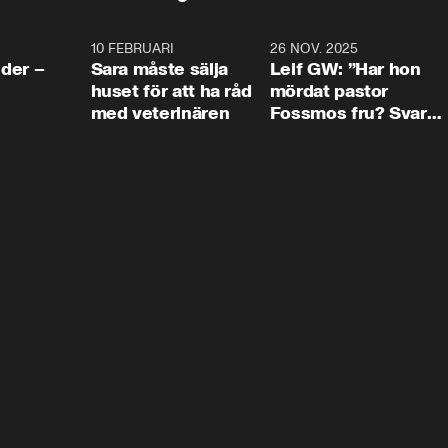
4:24
10 FEBRUARI
4:13
26 NOV. 2025
8:1
der –
Sara måste sälja
Leif GW: ”Har hon
huset för att ha råd
mördat pastor
med veterinären
Fossmos fru? Svar
nej.”