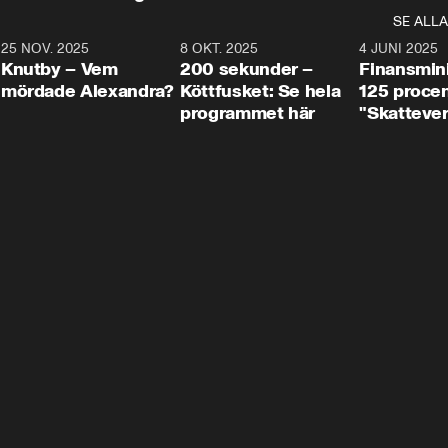
SE ALLA
3
25 NOV. 2025
31:05
8 OKT. 2025
4:29
4 JUNI 2025
Knutby – Vem
200 sekunder –
Finansmin
mördade Alexandra?
Köttfusket: Se hela
125 procent
programmet här
"Skattever
viktig uppg