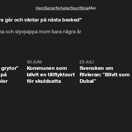
Hem
Serier
Nyheter
Sport
Nöje
Mer
Livsstil
ra går och väntar på nästa besked”
ma och styvpappa inom bara några år
1:07
30 JUNI
1:24
23 JULI
1:4
 grytor"
Kommunen som
Svensken om
 på
blivit en tillflyktsort
Rivieran: "Blivit som
lor
för skuldsatta
Dubai"