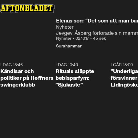
Elenas son: “Det som att man ba
Nyheter
Jevgevi Åsberg förlorade sin mam
Nyheter
•
02.10.17
•
45 sek
Surahammar
I DAG 13:46
0:55
I DAG 10:40
1:01
I GÅR 15:00
Kändisar och
Rituals släppte
”Underliga
politiker på Heffners
bebisparfym:
försvinner
swingerklubb
”Sjukaste”
Lidingösko