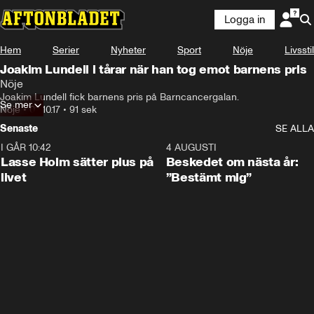
Logga in
Hem
Serier
Nyheter
Sport
Nöje
Livsstil
Joakim Lundell i tårar när han tog emot barnens pris
Nöje
Joakim Lundell fick barnens pris på Barncancergalan.
Se mer
Nöje
•
02.10.17
•
91 sek
Senaste
SE ALLA
I GÅR 10:42
1:04
4 AUGUSTI
Lasse Holm sätter plus på
Beskedet om nästa år:
livet
”Bestämt mig”