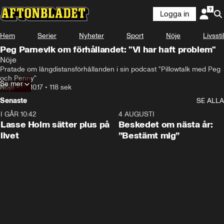
Logga in
Hem
Serier
Nyheter
Sport
Nöje
Livsstil
Peg Parnevik om förhållandet: "Vi har haft problem"
Nöje
Pratade om långdistansförhållanden i sin podcast "Pillowtalk med Peg 
och Penny"
Se mer
Nöje
•
03.10.17
•
118 sek
Senaste
SE ALLA
I GÅR 10:42
1:04
4 AUGUSTI
Lasse Holm sätter plus på
Beskedet om nästa år:
livet
”Bestämt mig”