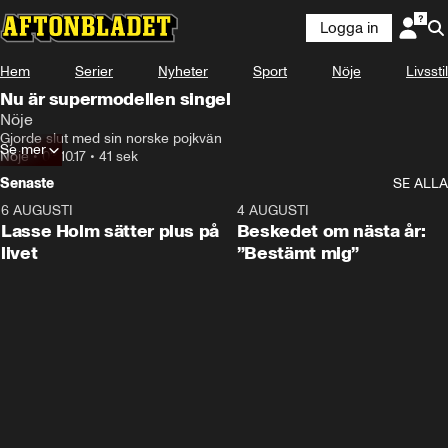
Logga in
Hem
Serier
Nyheter
Sport
Nöje
Livsstil
Nu är supermodellen singel
Nöje
Gjorde slut med sin norske pojkvän
Se mer
Nöje
•
03.10.17
•
41 sek
Senaste
SE ALLA
6 AUGUSTI
1:04
4 AUGUSTI
Lasse Holm sätter plus på
Beskedet om nästa år:
livet
”Bestämt mig”