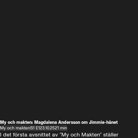
My och makten: Magdalena Andersson om Jimmie-hånet
My och makten
S1 E1
23.10.25
21 min
I det första avsnittet av ”My och Makten” ställer 