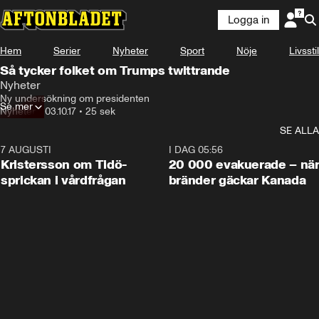
Logga in
Hem
Serier
Nyheter
Sport
Nöje
Livsstil
Så tycker folket om Trumps twittrande
Nyheter
Ny undersökning om presidenten
Se mer
Nyheter
•
03.10.17
•
25 sek
SE ALLA
7 AUGUSTI
0:42
I DAG 05:56
Kristersson om Tidö-
20 000 evakuerade – nä
sprickan i vårdfrågan
bränder gäckar Kanada