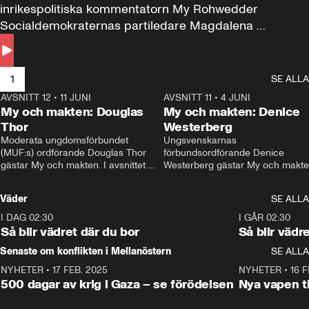
inrikespolitiska kommentatorn My Rohwedder 
Socialdemokraternas partiledare Magdalena 
Andersson till svars.
1
SE ALLA
AVSNITT 12
•
11 JUNI
26:27
AVSNITT 11
•
4 JUNI
2
My och makten: Douglas
My och makten: Denice
Thor
Westerberg
Moderata ungdomsförbundet 
Ungsvenskarnas 
(MUF:s) ordförande Douglas Thor 
förbundsordförande Denice 
gästar My och makten. I avsnittet 
Westerberg gästar My och makten.
diskuteras tonårsutvisningarna och 
avsnittet diskuteras migrationsfrå
hur Moderaterna ska locka väljare till 
och hur SD ska locka kvinnliga 
Väder
SE ALLA
valet i höst. 
väljare. 
I DAG 02:30
1:06
I GÅR 02:30
Så blir vädret där du bor
Så blir vädr
Senaste om konflikten i Mellanöstern
SE ALLA
NYHETER
•
17 FEB. 2025
0:45
NYHETER
•
16 F
500 dagar av krig i Gaza – se förödelsen
Nya vapen ti