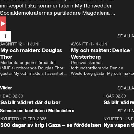
inrikespolitiska kommentatorn My Rohwedder 
Socialdemokraternas partiledare Magdalena 
Andersson till svars.
1
SE ALLA
AVSNITT 12
•
11 JUNI
26:27
AVSNITT 11
•
4 JUNI
2
My och makten: Douglas
My och makten: Denice
Thor
Westerberg
Moderata ungdomsförbundet 
Ungsvenskarnas 
(MUF:s) ordförande Douglas Thor 
förbundsordförande Denice 
gästar My och makten. I avsnittet 
Westerberg gästar My och makten.
diskuteras tonårsutvisningarna och 
avsnittet diskuteras migrationsfrå
hur Moderaterna ska locka väljare till 
och hur SD ska locka kvinnliga 
Väder
SE ALLA
valet i höst. 
väljare. 
I DAG 02:30
1:06
I GÅR 02:30
Så blir vädret där du bor
Så blir vädr
Senaste om konflikten i Mellanöstern
SE ALLA
NYHETER
•
17 FEB. 2025
0:45
NYHETER
•
16 F
500 dagar av krig i Gaza – se förödelsen
Nya vapen ti