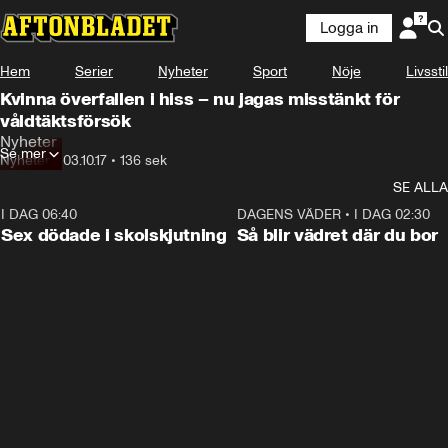
Logga in
Hem
Serier
Nyheter
Sport
Nöje
Livsstil
Kvinna överfallen i hiss – nu jagas misstänkt för
våldtäktsförsök
Nyheter
Se mer
Nyheter
•
03.10.17
•
136 sek
SE ALLA
I DAG 06:40
0:35
DAGENS VÄDER
•
I DAG 02:30
Sex dödade i skolskjutning
Så blir vädret där du bor