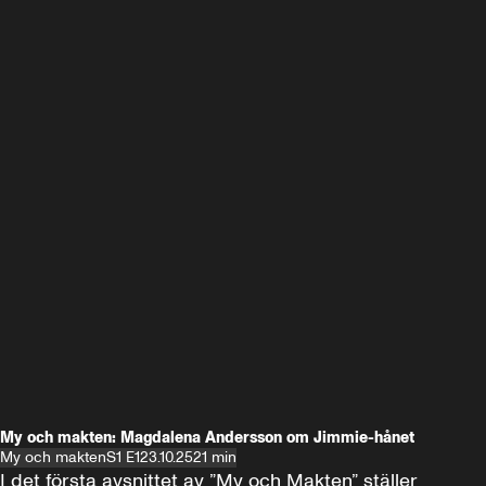
My och makten: Magdalena Andersson om Jimmie-hånet
My och makten
S1 E1
23.10.25
21 min
I det första avsnittet av ”My och Makten” ställer 