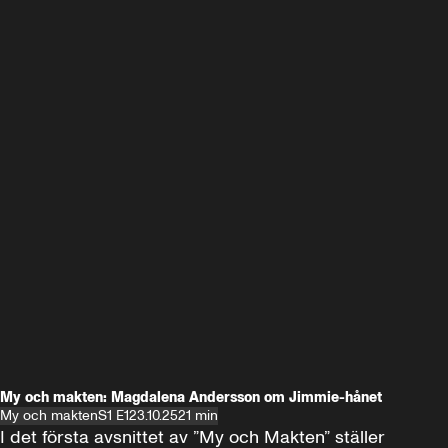
My och makten: Magdalena Andersson om Jimmie-hånet
My och makten
S1 E1
23.10.25
21 min
I det första avsnittet av ”My och Makten” ställer 