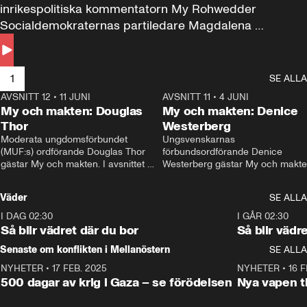
inrikespolitiska kommentatorn My Rohwedder 
Socialdemokraternas partiledare Magdalena 
Andersson till svars.
1
SE ALLA
AVSNITT 12
•
11 JUNI
26:27
AVSNITT 11
•
4 JUNI
2
My och makten: Douglas
My och makten: Denice
Thor
Westerberg
Moderata ungdomsförbundet 
Ungsvenskarnas 
(MUF:s) ordförande Douglas Thor 
förbundsordförande Denice 
gästar My och makten. I avsnittet 
Westerberg gästar My och makten.
diskuteras tonårsutvisningarna och 
avsnittet diskuteras migrationsfrå
hur Moderaterna ska locka väljare till 
och hur SD ska locka kvinnliga 
Väder
SE ALLA
valet i höst. 
väljare. 
I DAG 02:30
1:06
I GÅR 02:30
Så blir vädret där du bor
Så blir vädr
Senaste om konflikten i Mellanöstern
SE ALLA
NYHETER
•
17 FEB. 2025
0:45
NYHETER
•
16 F
500 dagar av krig i Gaza – se förödelsen
Nya vapen ti