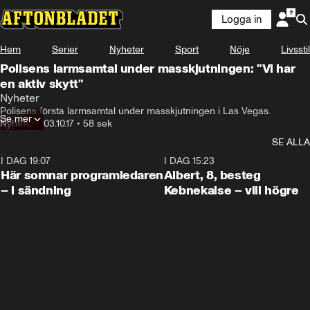
Logga in
Hem
Serier
Nyheter
Sport
Nöje
Livsstil
Polisens larmsamtal under masskjutningen: "Vi har
en aktiv skytt"
Nyheter
Polisens första larmsamtal under masskjutningen i Las Vegas.
Se mer
Nyheter
•
03.10.17
•
58 sek
SE ALLA
I DAG 19:07
0:45
I DAG 15:23
Här somnar programledaren
Albert, 8, besteg
– i sändning
Kebnekaise – vill högre