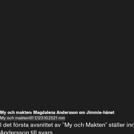
My och makten: Magdalena Andersson om Jimmie-hånet
My och makten
S1 E1
23.10.25
21 min
I det första avsnittet av ”My och Makten” ställe
Andersson till svars.