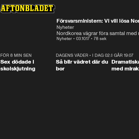
Försvarsministern: Vi vill lösa 
Nyheter
Nordkorea vägrar föra samtal me
Nyheter
•
03.10.17
•
78 sek
FÖR 8 MIN SEN
0:35
DAGENS VÄDER
•
I DAG 02:30
1:06
I GÅR 19:07
Sex dödade i
Så blir vädret där du
Dramatisk
skolskjutning
bor
med miraku