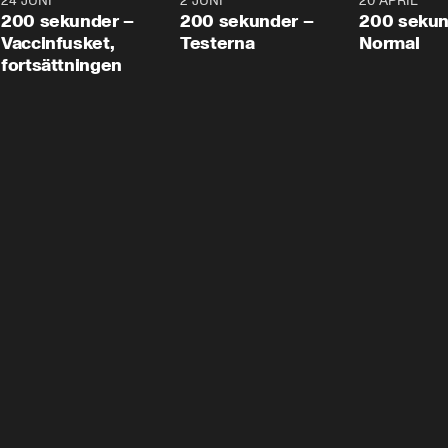
24 JUNI
5:00
2 JUNI
4:23
20 APRIL
200 sekunder –
200 sekunder –
200 sekun
Vaccinfusket,
Testerna
Normal
fortsättningen