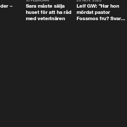
4:24
10 FEBRUARI
4:13
26 NOV. 2025
8:1
der –
Sara måste sälja
Leif GW: ”Har hon
huset för att ha råd
mördat pastor
med veterinären
Fossmos fru? Svar
nej.”