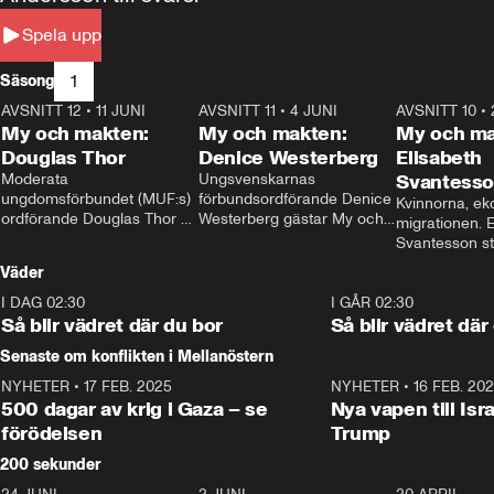
Spela upp
1
Säsong
AVSNITT 12
•
11 JUNI
26:27
AVSNITT 11
•
4 JUNI
23:40
AVSNITT 10
•
My och makten:
My och makten:
My och ma
Douglas Thor
Denice Westerberg
Elisabeth
Moderata 
Ungsvenskarnas 
Svantess
ungdomsförbundet (MUF:s) 
förbundsordförande Denice 
Kvinnorna, ek
ordförande Douglas Thor 
Westerberg gästar My och 
migrationen. E
gästar My och makten. I 
makten. I avsnittet 
Svantesson stäl
avsnittet diskuteras 
diskuteras migrationsfrågan 
när finansmini
Väder
tonårsutvisningarna och hur 
och hur SD ska locka 
Moderaterna ska locka 
kvinnliga väljare. 
I DAG 02:30
1:06
I GÅR 02:30
väljare till valet i höst. 
Så blir vädret där du bor
Så blir vädret där
Senaste om konflikten i Mellanöstern
NYHETER
•
17 FEB. 2025
0:45
NYHETER
•
16 FEB. 20
500 dagar av krig i Gaza – se
Nya vapen till Isr
förödelsen
Trump
200 sekunder