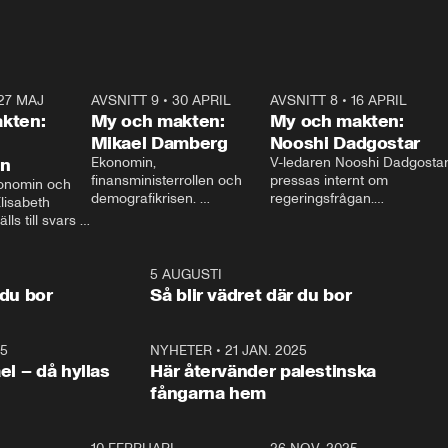
27 MAJ
3:51
AVSNITT 9
•
30 APRIL
24:00
AVSNITT 8
•
16 APRIL
25:1
kten:
My och makten:
My och makten:
Mikael Damberg
Nooshi Dadgostar
on
Ekonomin, 
V-ledaren Nooshi Dadgostar
finansministerrollen och 
pressas internt om 
onomin och 
demografikrisen. 
regeringsfrågan.

lisabeth 
Oppositionen ställs till svars 
I Aftonbladets 
ls till svars 
när Socialdemokraternas 
partiledarutfrågning ”My 
stern gästar 
Mikael Damberg gästar My 
och Makten” sätter hon ner 
My och Makten. 
och Makten. 
foten mot kritikerna:

1:06
5 AUGUSTI
1:0
– Vi ställer upp i val. Ska vi 
 du bor
Så blir vädret där du bor
vara med så sitter vi förstås 
25
1:22
NYHETER
•
21 JAN. 2025
0:5
ael – då hyllas
Här återvänder palestinska
fångarna hem