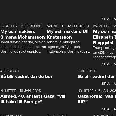
SE ALLA
7
AVSNITT 7
•
19 FEBRUARI
24:30
AVSNITT 6
•
12 FEBRUARI
27:30
AVSNITT 5
•
My och makten:
My och makten: Ulf
My och ma
Simona Mohamsson
Kristersson
Elisabeth
 
Tonårsutvisningarna, skolan 
Tonårsutvisningarna, 
Ringqvist
och och krisen i Liberalerna 
regeringsfrågan och 
Trump, den gr
står i fokus i det sjunde 
matpriserna står i fokus i 
omställningen
avsnittet av ”My och 
det sjätte avsnittet av ”My 
regeringsfråga
makten”. Se när 
och makten”. Se när 
centrum i det 
SE ALLA
Aftonbladets inrikespolitiska 
Aftonbladets inrikespolitiska 
avsnittet av ”
kommentator My 
kommentator My 
6
4 AUGUSTI
1:06
3 AUGUSTI
Makten”. Se nä
Rohwedder ställer 
Rohwedder ställer 
Så blir vädret där du bor
Så blir vädret där
Aftonbladets in
utbildnings- och 
statsminister Ulf Kristersson 
kommentator 
SE ALLA
integrationsminister Simona 
till svars.
Rohwedder stäl
Mohamsson till svars.
Centerpartiets
2
NYHETER
•
16 JAN. 2025
1:01
NYHETER
•
16 JAN. 20
Thand Ring till
Ahmed, 40, är fast i Gaza: ”Vill
Gazaborna: ”Vad s
tillbaka till Sverige”
till?”
SE ALLA