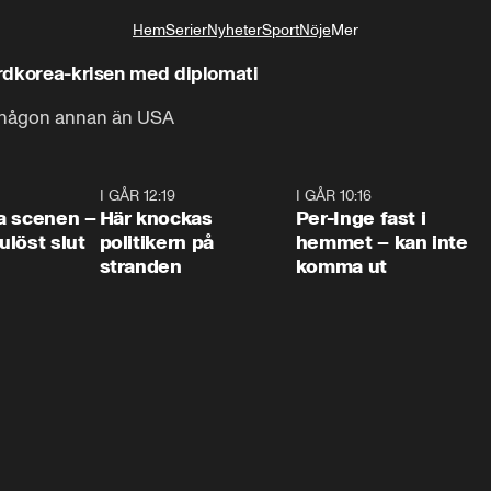
Hem
Serier
Nyheter
Sport
Nöje
Mer
Livsstil
Nordkorea-krisen med diplomati
d någon annan än USA
0:42
I GÅR 12:19
0:45
I GÅR 10:16
1:2
a scenen –
Här knockas
Per-Inge fast i
löst slut
politikern på
hemmet – kan inte
stranden
komma ut