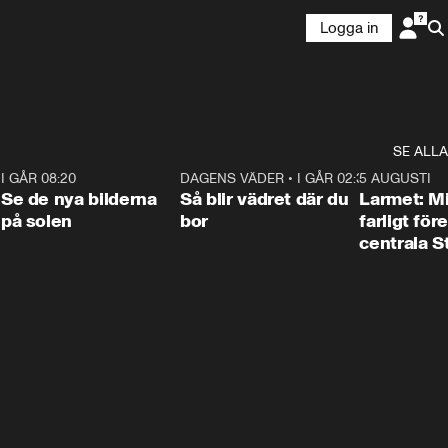
Logga in
SE ALLA
6
I GÅR 08:20
0:31
DAGENS VÄDER
•
I GÅR 02:30
1:06
5 AUGUSTI
Se de nya bilderna
Så blir vädret där du
Larmet: M
på solen
bor
farligt för
centrala 