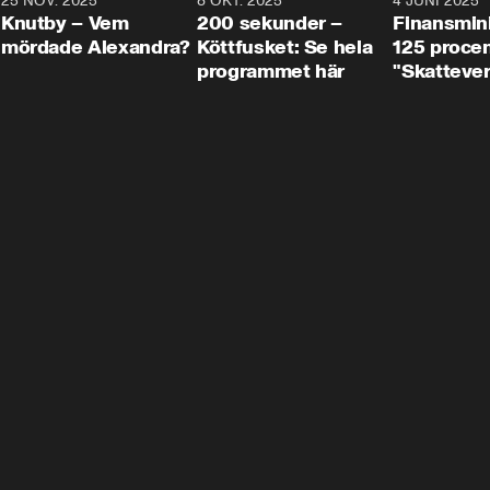
3
25 NOV. 2025
31:05
8 OKT. 2025
4:29
4 JUNI 2025
Knutby – Vem
200 sekunder –
Finansmin
mördade Alexandra?
Köttfusket: Se hela
125 procent
programmet här
"Skattever
viktig uppg