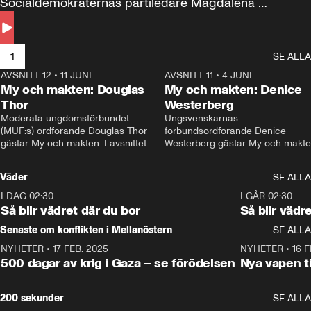
Socialdemokraternas partiledare Magdalena 
Andersson till svars.
1
SE ALLA
AVSNITT 12
•
11 JUNI
26:27
AVSNITT 11
•
4 JUNI
2
My och makten: Douglas
My och makten: Denice
Thor
Westerberg
Moderata ungdomsförbundet 
Ungsvenskarnas 
(MUF:s) ordförande Douglas Thor 
förbundsordförande Denice 
gästar My och makten. I avsnittet 
Westerberg gästar My och makten.
diskuteras tonårsutvisningarna och 
avsnittet diskuteras migrationsfrå
hur Moderaterna ska locka väljare till 
och hur SD ska locka kvinnliga 
Väder
SE ALLA
valet i höst. 
väljare. 
I DAG 02:30
1:06
I GÅR 02:30
Så blir vädret där du bor
Så blir vädr
Senaste om konflikten i Mellanöstern
SE ALLA
NYHETER
•
17 FEB. 2025
0:45
NYHETER
•
16 F
500 dagar av krig i Gaza – se förödelsen
Nya vapen ti
200 sekunder
SE ALLA