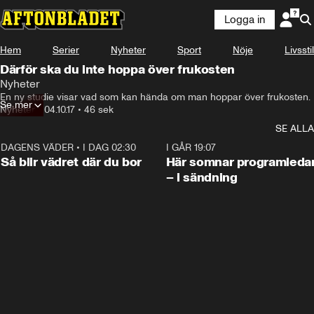
Logga in
Hem
Serier
Nyheter
Sport
Nöje
Livsstil
Därför ska du inte hoppa över frukosten
Nyheter
En ny studie visar vad som kan hända om man hoppar över frukosten.
Se mer
Nyheter
•
04.10.17
•
46 sek
SE ALLA
DAGENS VÄDER
•
I DAG 02:30
1:06
I GÅR 19:07
Så blir vädret där du bor
Här somnar programleda
– i sändning