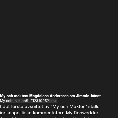
My och makten: Magdalena Andersson om Jimmie-hånet
My och makten
S1 E1
23.10.25
21 min
I det första avsnittet av ”My och Makten” ställer 
inrikespolitiska kommentatorn My Rohwedder 