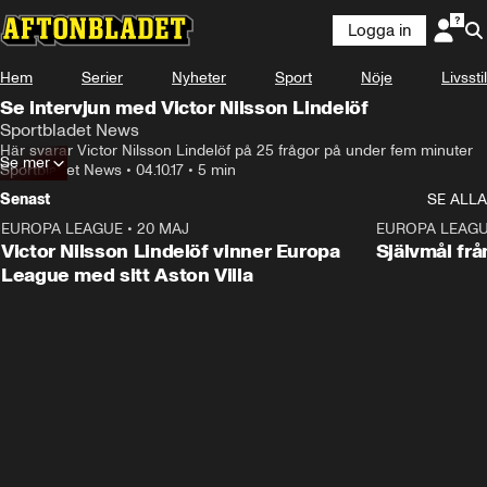
Logga in
Hem
Serier
Nyheter
Sport
Nöje
Livsstil
Se intervjun med Victor Nilsson Lindelöf
Sportbladet News
Här svarar Victor Nilsson Lindelöf på 25 frågor på under fem minuter
Se mer
Sportbladet News
•
04.10.17
•
5 min
Senast
SE ALLA
EUROPA LEAGUE
•
20 MAJ
1:32
EUROPA LEAG
Victor Nilsson Lindelöf vinner Europa
Självmål frå
League med sitt Aston Villa