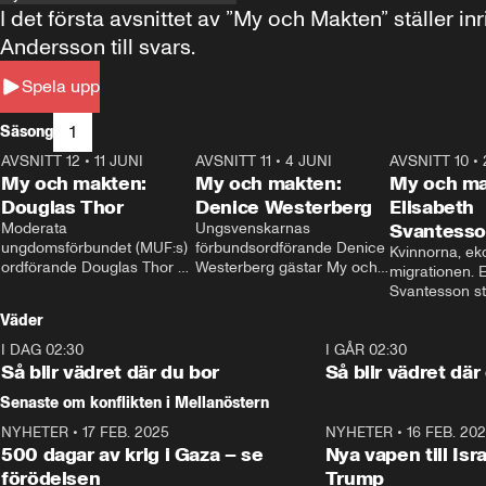
I det första avsnittet av ”My och Makten” ställe
Andersson till svars.
Spela upp
1
Säsong
AVSNITT 12
•
11 JUNI
26:27
AVSNITT 11
•
4 JUNI
23:40
AVSNITT 10
•
My och makten:
My och makten:
My och ma
Douglas Thor
Denice Westerberg
Elisabeth
Moderata 
Ungsvenskarnas 
Svantess
ungdomsförbundet (MUF:s) 
förbundsordförande Denice 
Kvinnorna, ek
ordförande Douglas Thor 
Westerberg gästar My och 
migrationen. E
gästar My och makten. I 
makten. I avsnittet 
Svantesson stäl
avsnittet diskuteras 
diskuteras migrationsfrågan 
när finansmini
Väder
tonårsutvisningarna och hur 
och hur SD ska locka 
Moderaterna ska locka 
kvinnliga väljare. 
I DAG 02:30
1:06
I GÅR 02:30
väljare till valet i höst. 
Så blir vädret där du bor
Så blir vädret där
Senaste om konflikten i Mellanöstern
NYHETER
•
17 FEB. 2025
0:45
NYHETER
•
16 FEB. 20
500 dagar av krig i Gaza – se
Nya vapen till Isr
förödelsen
Trump