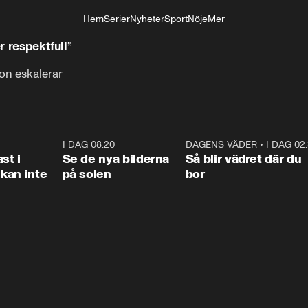
Hem
Serier
Nyheter
Sport
Nöje
Mer
Livsstil
r respektfull”
on eskalerar
1:26
I DAG 08:20
0:31
DAGENS VÄDER
•
I DAG 02
1:0
st i
Se de nya bilderna
Så blir vädret där du
kan inte
på solen
bor