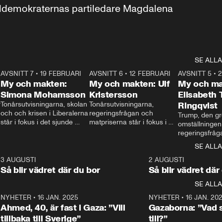
aldemokraternas partiledare Magdalena 
SE ALLA
7
AVSNITT 7
•
19 FEBRUARI
24:30
AVSNITT 6
•
12 FEBRUARI
27:30
AVSNITT 5
•
My och makten:
My och makten: Ulf
My och ma
Simona Mohamsson
Kristersson
Elisabeth
 
Tonårsutvisningarna, skolan 
Tonårsutvisningarna, 
Ringqvist
och och krisen i Liberalerna 
regeringsfrågan och 
Trump, den gr
står i fokus i det sjunde 
matpriserna står i fokus i 
omställningen
avsnittet av ”My och 
det sjätte avsnittet av ”My 
regeringsfråga
makten”. Se när 
och makten”. Se när 
centrum i det 
SE ALLA
Aftonbladets inrikespolitiska 
Aftonbladets inrikespolitiska 
avsnittet av ”
kommentator My 
kommentator My 
6
3 AUGUSTI
1:06
2 AUGUSTI
Makten”. Se nä
Rohwedder ställer 
Rohwedder ställer 
Så blir vädret där du bor
Så blir vädret där
Aftonbladets in
utbildnings- och 
statsminister Ulf Kristersson 
kommentator 
SE ALLA
integrationsminister Simona 
till svars.
Rohwedder stäl
Mohamsson till svars.
Centerpartiets
2
NYHETER
•
16 JAN. 2025
1:01
NYHETER
•
16 JAN. 20
Thand Ring till
Ahmed, 40, är fast i Gaza: ”Vill
Gazaborna: ”Vad s
tillbaka till Sverige”
till?”