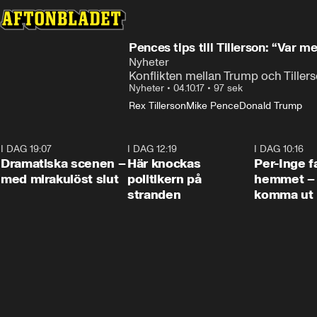
Pences tips till Tillerson: “Var me
Nyheter
Konflikten mellan Trump och Tillers
Nyheter
•
04.10.17
•
97 sek
Rex Tillerson
Mike Pence
Donald Trump
I DAG 19:07
0:42
I DAG 12:19
0:45
I DAG 10:16
Dramatiska scenen –
Här knockas
Per-Inge fa
med mirakulöst slut
politikern på
hemmet – 
stranden
komma ut