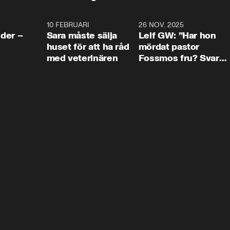
4:24
10 FEBRUARI
4:13
26 NOV. 2025
8:1
der –
Sara måste sälja
Leif GW: ”Har hon
huset för att ha råd
mördat pastor
med veterinären
Fossmos fru? Svar
nej.”