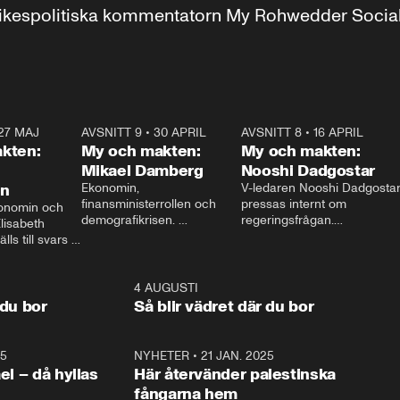
r inrikespolitiska kommentatorn My Rohwedder Soci
27 MAJ
3:51
AVSNITT 9
•
30 APRIL
24:00
AVSNITT 8
•
16 APRIL
25:1
kten:
My och makten:
My och makten:
Mikael Damberg
Nooshi Dadgostar
on
Ekonomin, 
V-ledaren Nooshi Dadgostar
finansministerrollen och 
pressas internt om 
onomin och 
demografikrisen. 
regeringsfrågan.

lisabeth 
Oppositionen ställs till svars 
I Aftonbladets 
ls till svars 
när Socialdemokraternas 
partiledarutfrågning ”My 
stern gästar 
Mikael Damberg gästar My 
och Makten” sätter hon ner 
My och Makten. 
och Makten. 
foten mot kritikerna:

1:06
4 AUGUSTI
1:0
– Vi ställer upp i val. Ska vi 
 du bor
Så blir vädret där du bor
vara med så sitter vi förstås 
25
1:22
NYHETER
•
21 JAN. 2025
0:5
ael – då hyllas
Här återvänder palestinska
fångarna hem