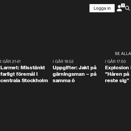
Logga in
SE ALLA
:30
6
I GÅR 21:41
0:35
I GÅR 18:52
0:33
I GÅR 17:50
Larmet: Misstänkt
Uppgifter: Jakt på
Explosion 
farligt föremål i
gärningsman – på
”Håren på
centrala Stockholm
samma ö
reste sig”