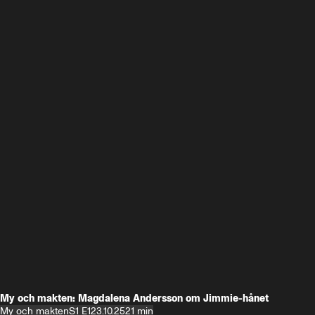
My och makten: Magdalena Andersson om Jimmie-hånet
My och makten
S1 E1
23.10.25
21 min