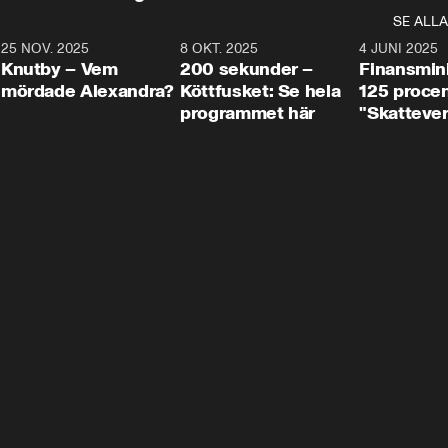
SE ALLA
3
25 NOV. 2025
31:05
8 OKT. 2025
4:29
4 JUNI 2025
Knutby – Vem
200 sekunder –
Finansmin
mördade Alexandra?
Köttfusket: Se hela
125 procent
programmet här
"Skattever
viktig uppg