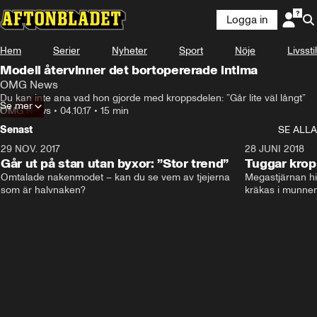
Logga in
Hem
Serier
Nyheter
Sport
Nöje
Livsstil
Modell återvinner det bortopererade intima
OMG News
Du kan inte ana vad hon gjorde med kroppsdelen: ”Går lite väl långt”
Se mer
OMG News
•
04.10.17
•
15 min
Senast
SE ALLA
29 NOV. 2017
14:21
28 JUNI 2018
Går ut på stan utan byxor: ”Stor trend”
Tuggar kro
Omtalade nakenmodet – kan du se vem av tjejerna 
Megastjärnan hit
som är halvnaken?
kräkas i munnen