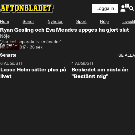
Logga in
Hem
Serier
Nyheter
Sport
Nöje
Livsstil
Ryan Gosling och Eva Mendes uppges ha gjort slut
Nöje
”Har levt separata liv i månader”
Se mer
Nöje
•
05.10.17
•
36 sek
Senaste
SE ALLA
6 AUGUSTI
1:04
4 AUGUSTI
Lasse Holm sätter plus på
Beskedet om nästa år:
livet
”Bestämt mig”