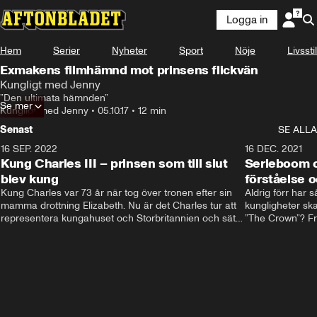
Logga in
Hem
Serier
Nyheter
Sport
Nöje
Livsstil
Exmakens filmhämnd mot prinsens flickvän
Kungligt med Jenny
”Den ultimata hämnden”
Se mer
Kungligt med Jenny
•
05.10.17
•
12 min
Senast
SE ALLA
16 SEP. 2022
3:40
16 DEC. 2021
Kung Charles III – prinsen som till slut
Serieboom o
blev kung
förståelse o
Kung Charles var 73 år när tog över tronen efter sin 
Aldrig förr har 
mamma drottning Elizabeth. Nu är det Charles tur att 
kungligheter ska
representera kungahuset och Storbritannien och sätta 
”The Crown”? Frå
sin egen prägel på den kungliga rollen.
Storbritannien. 
förståelse och h
kungahuset komm
kungaserier är 