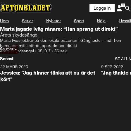
Logga in
Hem
Serier
Nyheter
Sport
Nöje
Livsstil
Marta jagade iväg rånare: “Han sprang ut direkt"
Årets skyddsängel
Marta Iwas jobbar på den lokala pizzerian i Gånghester – när hon 
hamnade mitt i ett rån agerade hon direkt
Se mer
Årets skyddsängel
•
05.10.17
•
56 sek
Senast
SE ALLA
22 MARS 2023
1:49
9 SEP. 2022
Jessica: "Jag hinner tänka att nu är det
"Jag tänkte
kört"