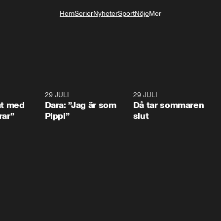
Hem
Serier
Nyheter
Sport
Nöje
Mer
Livsstil
1:02
29 JULI
0:41
29 JULI
0:3
at med
Dara: ”Jag är som
Då tar sommaren
rar”
Pippi”
slut