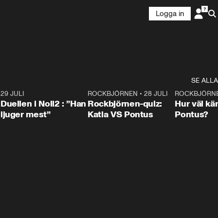
Logga in
SE ALLA
9
29 JULI
0:47
ROCKBJÖRNEN
•
28 JULI
0:15
ROCKBJÖRN
Duellen i Noll2 : ”Han
Rockbjörnen-quiz:
Hur väl kä
ljuger mest”
Katia VS Pontus
Pontus?