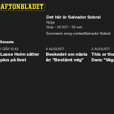
Det här är Salvador Sobral
Nöje
Nöje
•
05.10.17
•
39 sek
Eurovision song contest
Salvador Sobral
Senaste
I GÅR 10:42
1:04
4 AUGUSTI
0:24
3 AUGUSTI
Lasse Holm sätter
Beskedet om nästa
This or th
plus på livet
år: ”Bestämt mig”
Dara: ”Väg