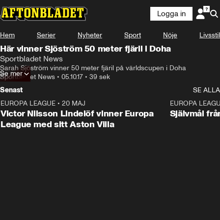
Logga in
Hem
Serier
Nyheter
Sport
Nöje
Livsstil
Här vinner Sjöström 50 meter fjäril i Doha
Sportbladet News
Sarah Sjöström vinner 50 meter fjäril på världscupen i Doha
Se mer
Sportbladet News
•
05.10.17
•
39 sek
Senast
SE ALLA
EUROPA LEAGUE
•
20 MAJ
1:32
EUROPA LEAG
Victor Nilsson Lindelöf vinner Europa
Självmål frå
League med sitt Aston Villa