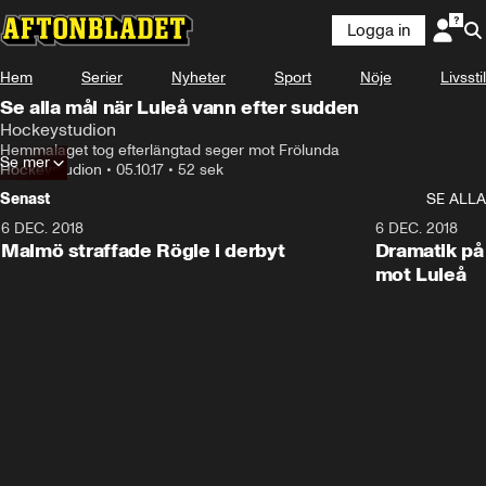
Logga in
Hem
Serier
Nyheter
Sport
Nöje
Livsstil
Se alla mål när Luleå vann efter sudden
Hockeystudion
Hemmalaget tog efterlängtad seger mot Frölunda
Se mer
Hockeystudion
•
05.10.17
•
52 sek
Senast
SE ALLA
6 DEC. 2018
0:50
6 DEC. 2018
Malmö straffade Rögle i derbyt
Dramatik på
mot Luleå