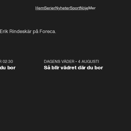
Hem
Serier
Nyheter
Sport
Nöje
Mer
Livsstil
rik Rindeskär på Foreca.
R 02:30
1:06
DAGENS VÄDER
•
4 AUGUSTI
1:0
 du bor
Så blir vädret där du bor