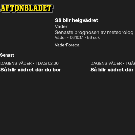
Så blir helgvädret
Väder
Senaste prognosen av meteorolog E
Väder
•
06.10.17
•
58 sek
Väder
Foreca
Senast
DAGENS VÄDER
•
I DAG 02:30
1:06
DAGENS VÄDER
•
I GÅ
Så blir vädret där du bor
Så blir vädret där