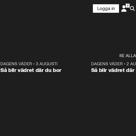
Logga in
SE ALLA
6
DAGENS VÄDER
•
3 AUGUSTI
1:06
DAGENS VÄDER
•
2 A
Så blir vädret där du bor
Så blir vädret där