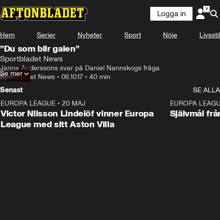
Logga in
Hem
Serier
Nyheter
Sport
Nöje
Livsstil
”Du som blir galen”
Sportbladet News
Janne Anderssons svar på Daniel Nannskogs fråga
Se mer
Sportbladet News
•
06.10.17
•
40 min
Senast
SE ALLA
EUROPA LEAGUE
•
20 MAJ
1:32
EUROPA LEAG
Victor Nilsson Lindelöf vinner Europa
Självmål frå
League med sitt Aston Villa