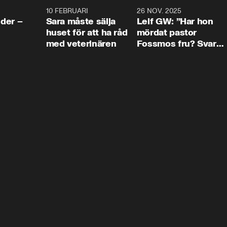
4:24
10 FEBRUARI
4:13
26 NOV. 2025
8:1
der –
Sara måste sälja
Leif GW: ”Har hon
huset för att ha råd
mördat pastor
med veterinären
Fossmos fru? Svar
nej.”