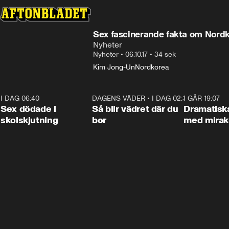
Sex fascinerande fakta om Nordk
Nyheter
Nyheter
•
06.10.17
•
34 sek
Kim Jong-Un
Nordkorea
I DAG 06:40
0:47
DAGENS VÄDER
•
I DAG 02:30
1:06
I GÅR 19:07
Sex dödade i
Så blir vädret där du
Dramatisk
skolskjutning
bor
med miraku