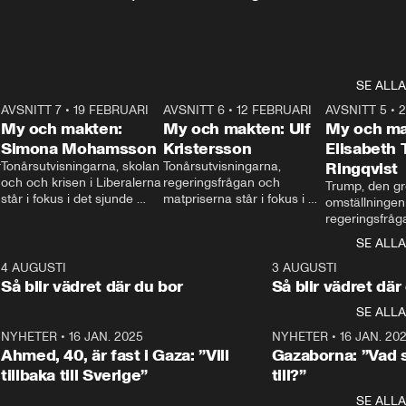
SE ALLA
7
AVSNITT 7
•
19 FEBRUARI
24:30
AVSNITT 6
•
12 FEBRUARI
27:30
AVSNITT 5
•
My och makten:
My och makten: Ulf
My och ma
Simona Mohamsson
Kristersson
Elisabeth
 
Tonårsutvisningarna, skolan 
Tonårsutvisningarna, 
Ringqvist
och och krisen i Liberalerna 
regeringsfrågan och 
Trump, den gr
står i fokus i det sjunde 
matpriserna står i fokus i 
omställningen
avsnittet av ”My och 
det sjätte avsnittet av ”My 
regeringsfråga
makten”. Se när 
och makten”. Se när 
centrum i det 
SE ALLA
Aftonbladets inrikespolitiska 
Aftonbladets inrikespolitiska 
avsnittet av ”
kommentator My 
kommentator My 
6
4 AUGUSTI
1:06
3 AUGUSTI
Makten”. Se nä
Rohwedder ställer 
Rohwedder ställer 
Så blir vädret där du bor
Så blir vädret där
Aftonbladets in
utbildnings- och 
statsminister Ulf Kristersson 
kommentator 
SE ALLA
integrationsminister Simona 
till svars.
Rohwedder stäl
Mohamsson till svars.
Centerpartiets
2
NYHETER
•
16 JAN. 2025
1:01
NYHETER
•
16 JAN. 20
Thand Ring till
Ahmed, 40, är fast i Gaza: ”Vill
Gazaborna: ”Vad s
tillbaka till Sverige”
till?”
SE ALLA