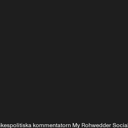
r inrikespolitiska kommentatorn My Rohwedder Soci