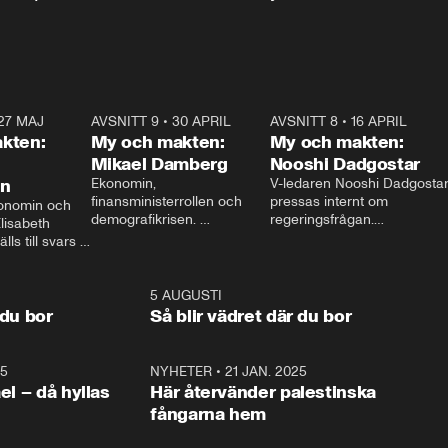
27 MAJ
3:51
AVSNITT 9
•
30 APRIL
24:00
AVSNITT 8
•
16 APRIL
25:1
kten:
My och makten:
My och makten:
Mikael Damberg
Nooshi Dadgostar
on
Ekonomin, 
V-ledaren Nooshi Dadgostar
finansministerrollen och 
pressas internt om 
onomin och 
demografikrisen. 
regeringsfrågan.

lisabeth 
Oppositionen ställs till svars 
I Aftonbladets 
ls till svars 
när Socialdemokraternas 
partiledarutfrågning ”My 
stern gästar 
Mikael Damberg gästar My 
och Makten” sätter hon ner 
My och Makten. 
och Makten. 
foten mot kritikerna:

1:06
5 AUGUSTI
1:0
– Vi ställer upp i val. Ska vi 
 du bor
Så blir vädret där du bor
vara med så sitter vi förstås 
25
1:22
NYHETER
•
21 JAN. 2025
0:5
ael – då hyllas
Här återvänder palestinska
fångarna hem