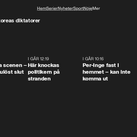
Hem
Serier
Nyheter
Sport
Nöje
Mer
Livsstil
oreas diktatorer
0:42
I GÅR 12:19
0:45
I GÅR 10:16
1:2
a scenen –
Här knockas
Per-Inge fast i
löst slut
politikern på
hemmet – kan inte
stranden
komma ut