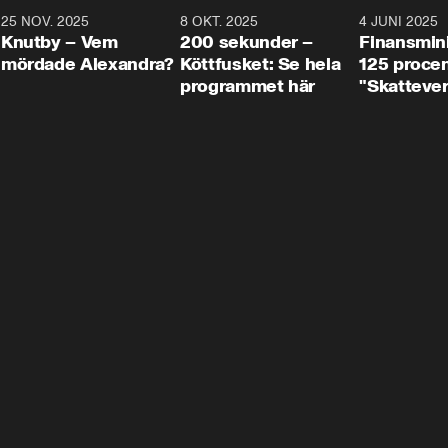
3
25 NOV. 2025
31:05
8 OKT. 2025
4:29
4 JUNI 2025
Knutby – Vem
200 sekunder –
Finansmin
mördade Alexandra?
Köttfusket: Se hela
125 procent
programmet här
"Skattever
viktig uppg