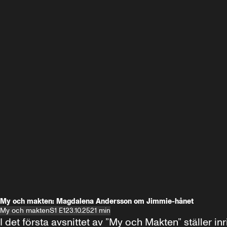
My och makten: Magdalena Andersson om Jimmie-hånet
My och makten
S1 E1
23.10.25
21 min
I det första avsnittet av ”My och Makten” ställe