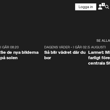
Logga in
SE ALLA
6
I GÅR 08:20
0:31
DAGENS VÄDER
•
I GÅR 02:30
1:06
5 AUGUSTI
Se de nya bilderna
Så blir vädret där du
Larmet: M
på solen
bor
farligt för
centrala 