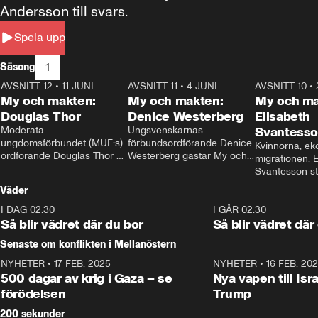
Andersson till svars.
Spela upp
1
Säsong
AVSNITT 12
•
11 JUNI
26:27
AVSNITT 11
•
4 JUNI
23:40
AVSNITT 10
•
My och makten:
My och makten:
My och ma
Douglas Thor
Denice Westerberg
Elisabeth
Moderata 
Ungsvenskarnas 
Svantess
ungdomsförbundet (MUF:s) 
förbundsordförande Denice 
Kvinnorna, ek
ordförande Douglas Thor 
Westerberg gästar My och 
migrationen. E
gästar My och makten. I 
makten. I avsnittet 
Svantesson stäl
avsnittet diskuteras 
diskuteras migrationsfrågan 
när finansmini
Väder
tonårsutvisningarna och hur 
och hur SD ska locka 
Moderaterna ska locka 
kvinnliga väljare. 
I DAG 02:30
1:06
I GÅR 02:30
väljare till valet i höst. 
Så blir vädret där du bor
Så blir vädret där
Senaste om konflikten i Mellanöstern
NYHETER
•
17 FEB. 2025
0:45
NYHETER
•
16 FEB. 20
500 dagar av krig i Gaza – se
Nya vapen till Isr
förödelsen
Trump
200 sekunder