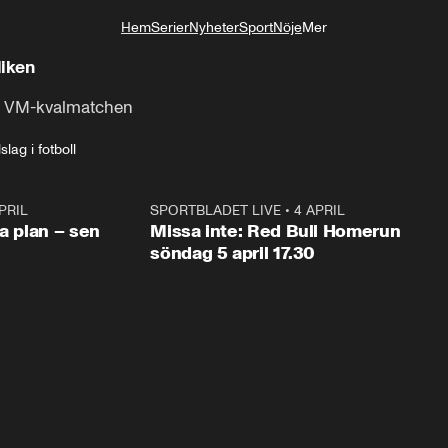
Hem
Serier
Nyheter
Sport
Nöje
Mer
Livsstil
iken
 i VM-kvalmatchen
lag i fotboll
PRIL
1:03
SPORTBLADET LIVE
•
4 APRIL
1:0
va plan – sen
Missa inte: Red Bull Homerun
söndag 5 april 17.30