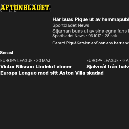
Här buas Pique ut av hemmapubl
Sportbladet News
Stjärnan buas ut av sina egna fans
Sportbladet News
•
06.10.17
•
28 sek
Gerard Piqué
Katalonien
Spaniens herrlands
Senast
EUROPA LEAGUE
•
20 MAJ
1:32
EUROPA LEAGUE
•
9 A
Victor Nilsson Lindelöf vinner
Självmål från hal
Europa League med sitt Aston Villa
skadad