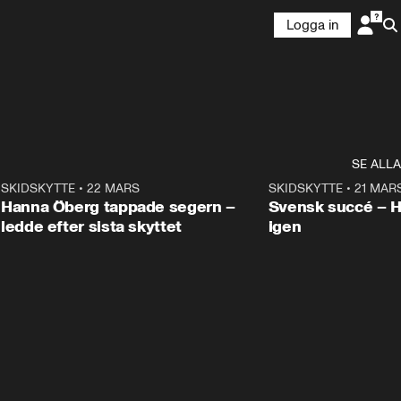
Logga in
SE ALLA
9
SKIDSKYTTE
•
22 MARS
0:55
SKIDSKYTTE
•
21 MAR
Hanna Öberg tappade segern –
Svensk succé – 
ledde efter sista skyttet
igen