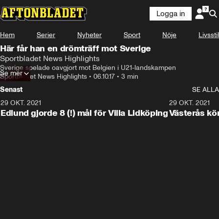
Logga in
Hem
Serier
Nyheter
Sport
Nöje
Livsstil
Här får han en drömträff mot Sverige
Sportbladet News Highlights
Sverige spelade oavgjort mot Belgien i U21-landskampen
Se mer
Sportbladet News Highlights
•
06.10.17
•
3 min
Senast
SE ALLA
29 OKT. 2021
4:11
29 OKT. 2021
Edlund gjorde 8 (!) mål för Villa Lidköping
Västerås kö