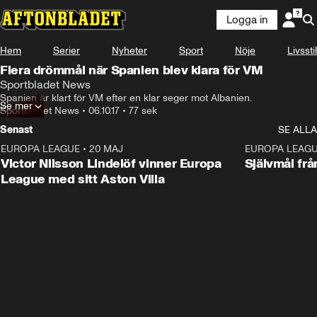
Logga in
Hem
Serier
Nyheter
Sport
Nöje
Livsstil
Flera drömmål när Spanien blev klara för VM
Sportbladet News
Spanien är klart för VM efter en klar seger mot Albanien.
Se mer
Sportbladet News
•
06.10.17
•
77 sek
Senast
SE ALLA
EUROPA LEAGUE
•
20 MAJ
1:32
EUROPA LEAG
Victor Nilsson Lindelöf vinner Europa
Självmål frå
League med sitt Aston Villa