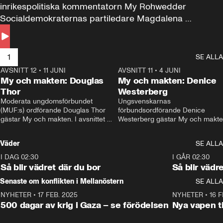
inrikespolitiska kommentatorn My Rohwedder 
Socialdemokraternas partiledare Magdalena 
Andersson till svars.
1
SE ALLA
AVSNITT 12
•
11 JUNI
26:27
AVSNITT 11
•
4 JUNI
2
My och makten: Douglas
My och makten: Denice
Thor
Westerberg
Moderata ungdomsförbundet 
Ungsvenskarnas 
(MUF:s) ordförande Douglas Thor 
förbundsordförande Denice 
gästar My och makten. I avsnittet 
Westerberg gästar My och makten.
diskuteras tonårsutvisningarna och 
avsnittet diskuteras migrationsfrå
hur Moderaterna ska locka väljare till 
och hur SD ska locka kvinnliga 
Väder
SE ALLA
valet i höst. 
väljare. 
I DAG 02:30
1:06
I GÅR 02:30
Så blir vädret där du bor
Så blir vädr
Senaste om konflikten i Mellanöstern
SE ALLA
NYHETER
•
17 FEB. 2025
0:45
NYHETER
•
16 F
500 dagar av krig i Gaza – se förödelsen
Nya vapen ti