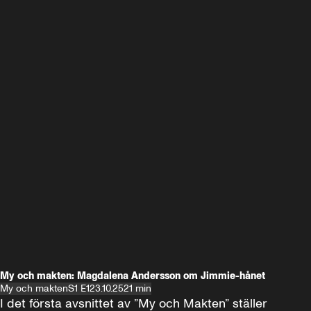
My och makten: Magdalena Andersson om Jimmie-hånet
My och makten
S1 E1
23.10.25
21 min
I det första avsnittet av ”My och Makten” ställer 