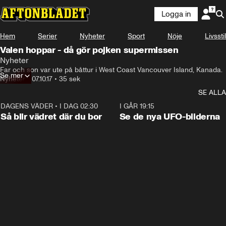
Logga in
Hem
Serier
Nyheter
Sport
Nöje
Livsstil
Valen hoppar - då gör pojken supermissen
Nyheter
Far och son var ute på båttur i West Coast Vancouver Island, Kanada.
Se mer
Nyheter
•
07.10.17
•
35 sek
SE ALLA
DAGENS VÄDER
•
I DAG 02:30
1:06
I GÅR 19:15
Så blir vädret där du bor
Se de nya UFO-bilderna