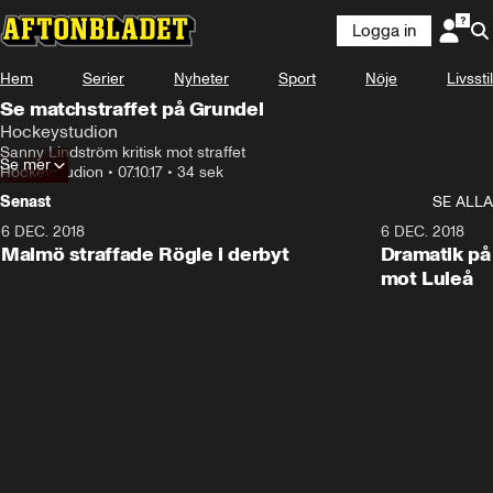
Logga in
Hem
Serier
Nyheter
Sport
Nöje
Livsstil
Se matchstraffet på Grundel
Hockeystudion
Sanny Lindström kritisk mot straffet
Se mer
Hockeystudion
•
07.10.17
•
34 sek
Senast
SE ALLA
6 DEC. 2018
0:50
6 DEC. 2018
Malmö straffade Rögle i derbyt
Dramatik på
mot Luleå