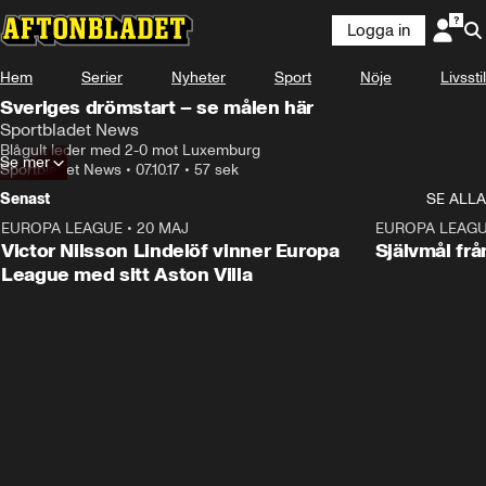
Logga in
Hem
Serier
Nyheter
Sport
Nöje
Livsstil
Sveriges drömstart – se målen här
Sportbladet News
Blågult leder med 2-0 mot Luxemburg
Se mer
Sportbladet News
•
07.10.17
•
57 sek
Senast
SE ALLA
EUROPA LEAGUE
•
20 MAJ
1:32
EUROPA LEAG
Victor Nilsson Lindelöf vinner Europa
Självmål frå
League med sitt Aston Villa