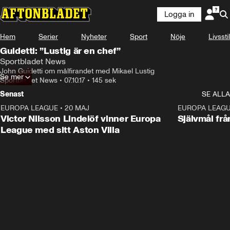
Logga in
Hem
Serier
Nyheter
Sport
Nöje
Livsstil
Guidetti: ”Lustig är en chef”
Sportbladet News
John Guidetti om målfirandet med Mikael Lustig
Se mer
Sportbladet News
•
07.10.17
•
145 sek
Senast
SE ALLA
EUROPA LEAGUE
•
20 MAJ
1:32
EUROPA LEAG
Victor Nilsson Lindelöf vinner Europa
Självmål frå
League med sitt Aston Villa