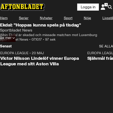
Logga in
Hem
Serier
Nyheter
Sport
Nöje
Livsstil
Ekdal: ”Hoppas kunna spela på tisdag”
Sportbladet News
Albin Ekdal är skadad och missade matchen mot Luxemburg
Se mer
Sportbladet News
•
07.10.17
•
97 sek
Senast
SE ALLA
EUROPA LEAGUE
•
20 MAJ
1:32
EUROPA LEAG
Victor Nilsson Lindelöf vinner Europa
Självmål frå
League med sitt Aston Villa