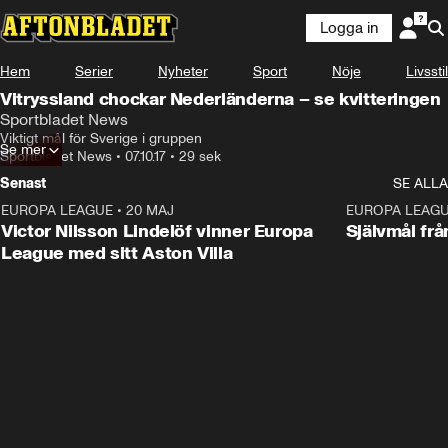
Logga in
Hem
Serier
Nyheter
Sport
Nöje
Livsstil
Vitryssland chockar Nederländerna – se kvitteringen
Sportbladet News
Viktigt mål för Sverige i gruppen
Se mer
Sportbladet News
•
07.10.17
•
29 sek
Senast
SE ALLA
EUROPA LEAGUE
•
20 MAJ
1:32
EUROPA LEAG
Victor Nilsson Lindelöf vinner Europa
Självmål frå
League med sitt Aston Villa