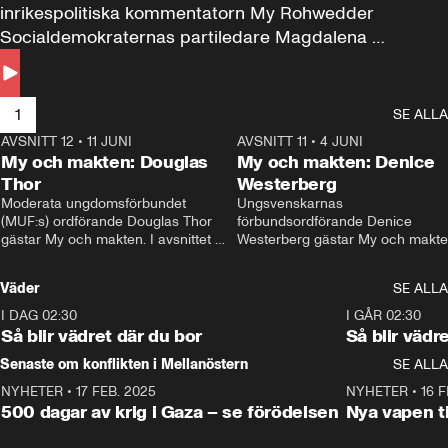
inrikespolitiska kommentatorn My Rohwedder 
Socialdemokraternas partiledare Magdalena 
Andersson till svars.
1
SE ALLA
AVSNITT 12
•
11 JUNI
26:27
AVSNITT 11
•
4 JUNI
2
My och makten: Douglas
My och makten: Denice
Thor
Westerberg
Moderata ungdomsförbundet 
Ungsvenskarnas 
(MUF:s) ordförande Douglas Thor 
förbundsordförande Denice 
gästar My och makten. I avsnittet 
Westerberg gästar My och makten.
diskuteras tonårsutvisningarna och 
avsnittet diskuteras migrationsfrå
hur Moderaterna ska locka väljare till 
och hur SD ska locka kvinnliga 
Väder
SE ALLA
valet i höst. 
väljare. 
I DAG 02:30
1:06
I GÅR 02:30
Så blir vädret där du bor
Så blir vädr
Senaste om konflikten i Mellanöstern
SE ALLA
NYHETER
•
17 FEB. 2025
0:45
NYHETER
•
16 F
500 dagar av krig i Gaza – se förödelsen
Nya vapen ti