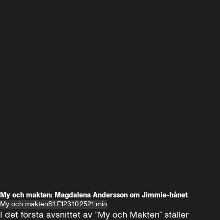
My och makten: Magdalena Andersson om Jimmie-hånet
My och makten
S1 E1
23.10.25
21 min
I det första avsnittet av ”My och Makten” ställer 