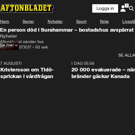
Logga in
Hem
Serier
Nyheter
Sport
Nöje
Livsstil
En person död i Surahammar – bostadshus avspärrat
Nyheter
Aftonbladet sänder live
Se mer
Nyheter
•
07.10.17
•
93 sek
SE ALLA
7 AUGUSTI
0:42
I DAG 05:56
Kristersson om Tidö-
20 000 evakuerade – nä
sprickan i vårdfrågan
bränder gäckar Kanada