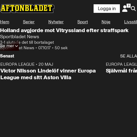
Logga in
Hem
Serier
Nyheter
Sport
Nöje
Livsstil
Holland avgjorde mot Vitryssland efter straffspark
Sportbladet News
3-1 slutade det till bortalaget
Se mer
Sportbladet News
•
07.10.17
•
50 sek
Senast
SE ALLA
EUROPA LEAGUE
•
20 MAJ
1:32
EUROPA LEAG
Victor Nilsson Lindelöf vinner Europa
Självmål frå
League med sitt Aston Villa