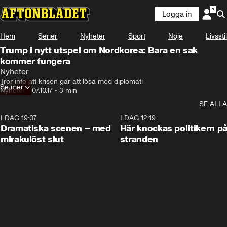
Logga in
Hem
Serier
Nyheter
Sport
Nöje
Livsstil
Trump i nytt utspel om Nordkorea: Bara en sak
kommer fungera
Nyheter
Tror inte att krisen går att lösa med diplomati
Se mer
Nyheter
•
07.10.17
•
3 min
SE ALLA
I DAG 19:07
0:42
I DAG 12:19
Dramatiska scenen – med
Här knockas politikern p
mirakulöst slut
stranden