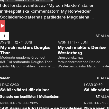
My och makten
S1 E1
23.10.25
21 min
I det första avsnittet av ”My och Makten” ställer 
inrikespolitiska kommentatorn My Rohwedder 
Socialdemokraternas partiledare Magdalena 
Andersson till svars.
1
SE ALLA
AVSNITT 12
•
11 JUNI
26:27
AVSNITT 11
•
4 JUNI
2
My och makten: Douglas
My och makten: Denice
Thor
Westerberg
Moderata ungdomsförbundet 
Ungsvenskarnas 
(MUF:s) ordförande Douglas Thor 
förbundsordförande Denice 
gästar My och makten. I avsnittet 
Westerberg gästar My och makten.
diskuteras tonårsutvisningarna och 
avsnittet diskuteras migrationsfrå
hur Moderaterna ska locka väljare till 
och hur SD ska locka kvinnliga 
Väder
SE ALLA
valet i höst. 
väljare. 
I DAG 02:30
1:06
I GÅR 02:30
Så blir vädret där du bor
Så blir vädr
Senaste om konflikten i Mellanöstern
SE ALLA
NYHETER
•
17 FEB. 2025
0:45
NYHETER
•
16 F
500 dagar av krig i Gaza – se förödelsen
Nya vapen ti