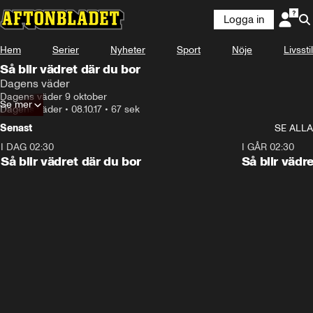
Logga in
Hem
Serier
Nyheter
Sport
Nöje
Livsstil
Så blir vädret där du bor
Dagens väder
Dagens väder 9 oktober
Se mer
Dagens väder
•
08.10.17
•
67 sek
Senast
SE ALLA
I DAG 02:30
1:06
I GÅR 02:30
Så blir vädret där du bor
Så blir vädr