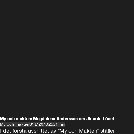
My och makten: Magdalena Andersson om Jimmie-hånet
My och makten
S1 E1
23.10.25
21 min
I det första avsnittet av ”My och Makten” ställer 