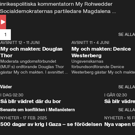
inrikespolitiska kommentatorn My Rohwedder 
Socialdemokraternas partiledare Magdalena 
Andersson till svars.
1
SE ALLA
AVSNITT 12
•
11 JUNI
26:27
AVSNITT 11
•
4 JUNI
2
My och makten: Douglas
My och makten: Denice
Thor
Westerberg
Moderata ungdomsförbundet 
Ungsvenskarnas 
(MUF:s) ordförande Douglas Thor 
förbundsordförande Denice 
gästar My och makten. I avsnittet 
Westerberg gästar My och makten.
diskuteras tonårsutvisningarna och 
avsnittet diskuteras migrationsfrå
hur Moderaterna ska locka väljare till 
och hur SD ska locka kvinnliga 
Väder
SE ALLA
valet i höst. 
väljare. 
I DAG 02:30
1:06
I GÅR 02:30
Så blir vädret där du bor
Så blir vädr
Senaste om konflikten i Mellanöstern
SE ALLA
NYHETER
•
17 FEB. 2025
0:45
NYHETER
•
16 F
500 dagar av krig i Gaza – se förödelsen
Nya vapen ti