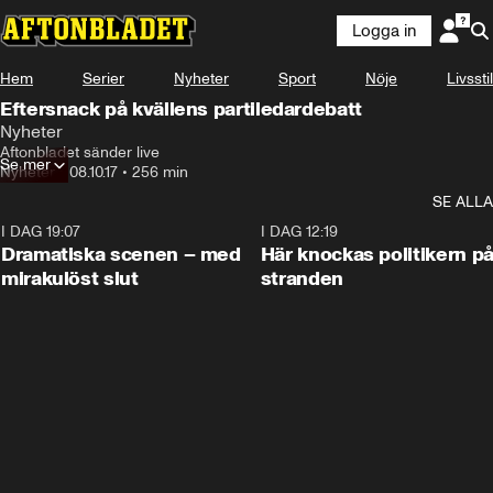
Logga in
Hem
Serier
Nyheter
Sport
Nöje
Livsstil
Eftersnack på kvällens partiledardebatt
Nyheter
Aftonbladet sänder live
Se mer
Nyheter
•
08.10.17
•
256 min
SE ALLA
I DAG 19:07
0:42
I DAG 12:19
Dramatiska scenen – med
Här knockas politikern p
mirakulöst slut
stranden