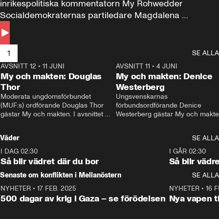
inrikespolitiska kommentatorn My Rohwedder 
Socialdemokraternas partiledare Magdalena 
Andersson till svars.
1
SE ALLA
AVSNITT 12
•
11 JUNI
26:27
AVSNITT 11
•
4 JUNI
2
My och makten: Douglas
My och makten: Denice
Thor
Westerberg
Moderata ungdomsförbundet 
Ungsvenskarnas 
(MUF:s) ordförande Douglas Thor 
förbundsordförande Denice 
gästar My och makten. I avsnittet 
Westerberg gästar My och makten.
diskuteras tonårsutvisningarna och 
avsnittet diskuteras migrationsfrå
hur Moderaterna ska locka väljare till 
och hur SD ska locka kvinnliga 
Väder
SE ALLA
valet i höst. 
väljare. 
I DAG 02:30
1:06
I GÅR 02:30
Så blir vädret där du bor
Så blir vädr
Senaste om konflikten i Mellanöstern
SE ALLA
NYHETER
•
17 FEB. 2025
0:45
NYHETER
•
16 F
500 dagar av krig i Gaza – se förödelsen
Nya vapen ti