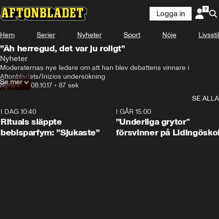
Logga in
Hem
Serier
Nyheter
Sport
Nöje
Livsstil
”Åh herregud, det var ju roligt”
Nyheter
Moderaternas nye ledare om att han blev debattens vinnare i 
Aftonbladets/Inizios undersökning
Se mer
Nyheter
•
08.10.17
•
87 sek
SE ALLA
I DAG 10:40
1:01
I GÅR 15:00
Rituals släppte
”Underliga grytor"
bebisparfym: ”Sjukaste”
försvinner på Lidingösko