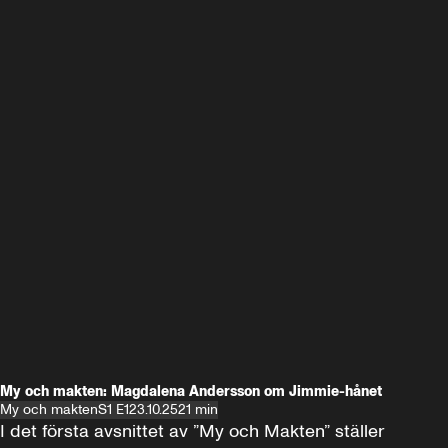
My och makten: Magdalena Andersson om Jimmie-hånet
My och makten
S1 E1
23.10.25
21 min
I det första avsnittet av ”My och Makten” ställer 