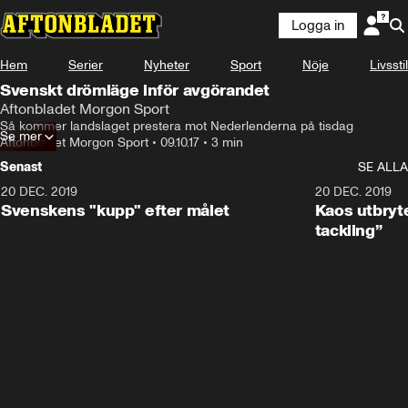
Logga in
Hem
Serier
Nyheter
Sport
Nöje
Livsstil
Svenskt drömläge inför avgörandet
Aftonbladet Morgon Sport
Så kommer landslaget prestera mot Nederlenderna på tisdag
Se mer
Aftonbladet Morgon Sport
•
09.10.17
•
3 min
Senast
SE ALLA
20 DEC. 2019
0:44
20 DEC. 2019
Svenskens "kupp" efter målet
Kaos utbryte
tackling”