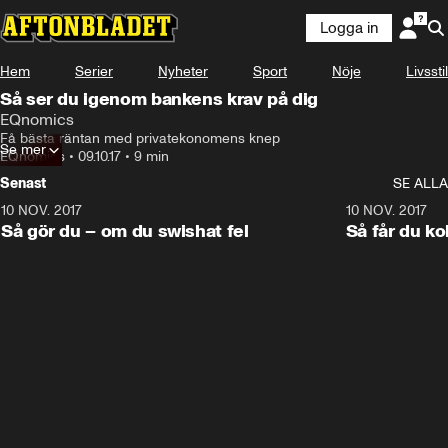
Logga in
Hem
Serier
Nyheter
Sport
Nöje
Livsstil
Så ser du igenom bankens krav på dig
EQnomics
Få bästa räntan med privatekonomens knep
Se mer
EQnomics
•
09.10.17
•
9 min
Senast
SE ALLA
10 NOV. 2017
6:55
10 NOV. 2017
Så gör du – om du swishat fel
Så får du kol