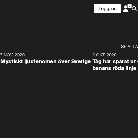
Logga in
SE ALLA
4
7 NOV. 2020
3:12
2 OKT. 2020
Mystiskt ljusfenomen över Sverige
Tåg har spårat ur 
banans röda linje