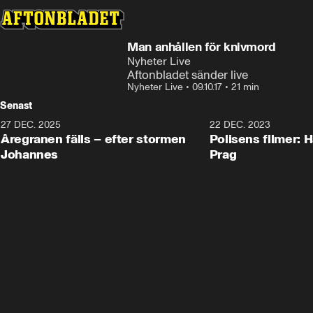
Man anhållen för knivmord
Nyheter Live
Aftonbladet sänder live
Nyheter Live
•
09.10.17
•
21 min
Senast
27 DEC. 2025
0:18
22 DEC. 2023
Åregranen fälls – efter stormen
Polisens filmer: H
Johannes
Prag