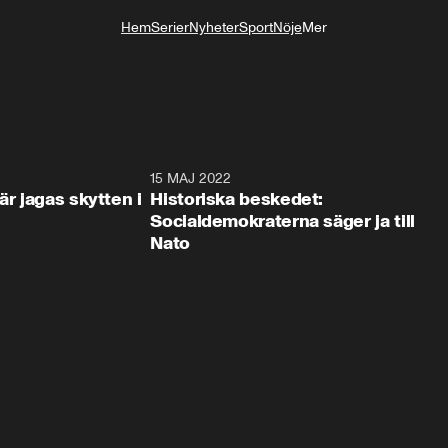
Hem
Serier
Nyheter
Sport
Nöje
Mer
Livsstil
0:42
15 MAJ 2022
1:4
är jagas skytten i
Historiska beskedet:
Socialdemokraterna säger ja till
Nato