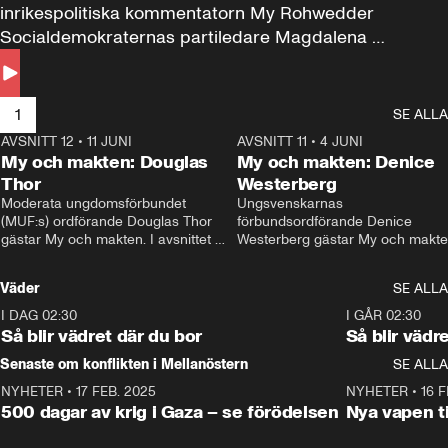
inrikespolitiska kommentatorn My Rohwedder 
Socialdemokraternas partiledare Magdalena 
Andersson till svars.
1
SE ALLA
AVSNITT 12
•
11 JUNI
26:27
AVSNITT 11
•
4 JUNI
2
My och makten: Douglas
My och makten: Denice
Thor
Westerberg
Moderata ungdomsförbundet 
Ungsvenskarnas 
(MUF:s) ordförande Douglas Thor 
förbundsordförande Denice 
gästar My och makten. I avsnittet 
Westerberg gästar My och makten.
diskuteras tonårsutvisningarna och 
avsnittet diskuteras migrationsfrå
hur Moderaterna ska locka väljare till 
och hur SD ska locka kvinnliga 
Väder
SE ALLA
valet i höst. 
väljare. 
I DAG 02:30
1:06
I GÅR 02:30
Så blir vädret där du bor
Så blir vädr
Senaste om konflikten i Mellanöstern
SE ALLA
NYHETER
•
17 FEB. 2025
0:45
NYHETER
•
16 F
500 dagar av krig i Gaza – se förödelsen
Nya vapen ti