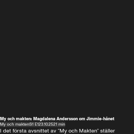
My och makten: Magdalena Andersson om Jimmie-hånet
My och makten
S1 E1
23.10.25
21 min
I det första avsnittet av ”My och Makten” ställer 