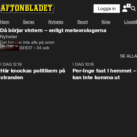
Logga in
Hem
Serier
Nyheter
Sport
Nöje
Livsstil
Då börjar vintern – enligt meteorologerna
Nyheter
Det hänger inte alls på snön
Se mer
Nyheter
•
09.10.17
•
34 sek
SE ALLA
I DAG 12:19
0:45
I DAG 10:16
Här knockas politikern på
Per-Inge fast i hemmet –
stranden
kan inte komma ut