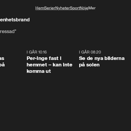
Hem
Serier
Nyheter
Sport
Nöje
Mer
Livsstil
genhetsbrand
pressad"
0:45
I GÅR 10:16
1:26
I GÅR 08:20
0:3
as
Per-Inge fast i
Se de nya bilderna
på
hemmet – kan inte
på solen
komma ut