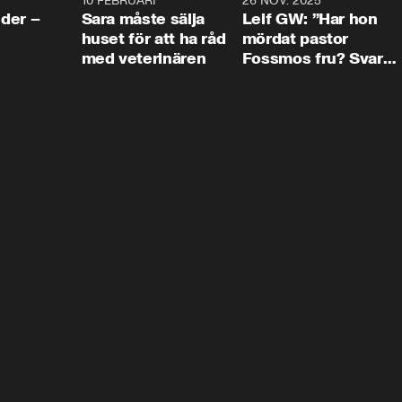
4:24
10 FEBRUARI
4:13
26 NOV. 2025
8:1
der –
Sara måste sälja
Leif GW: ”Har hon
huset för att ha råd
mördat pastor
med veterinären
Fossmos fru? Svar
nej.”