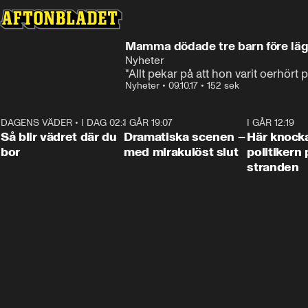
Mamma dödade tre barn före lä
Nyheter
"Allt pekar på att hon varit oerhört 
Nyheter
•
09.10.17
•
152 sek
DAGENS VÄDER
•
I DAG 02:30
1:06
I GÅR 19:07
0:42
I GÅR 12:19
Så blir vädret där du
Dramatiska scenen –
Här knock
bor
med mirakulöst slut
politikern 
stranden