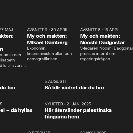
27 MAJ
3:51
AVSNITT 9
•
30 APRIL
24:00
AVSNITT 8
•
16 APRIL
25:1
kten:
My och makten:
My och makten:
Mikael Damberg
Nooshi Dadgostar
on
Ekonomin, 
V-ledaren Nooshi Dadgostar
finansministerrollen och 
pressas internt om 
onomin och 
demografikrisen. 
regeringsfrågan.

lisabeth 
Oppositionen ställs till svars 
I Aftonbladets 
ls till svars 
när Socialdemokraternas 
partiledarutfrågning ”My 
stern gästar 
Mikael Damberg gästar My 
och Makten” sätter hon ner 
My och Makten. 
och Makten. 
foten mot kritikerna:

1:06
5 AUGUSTI
1:0
– Vi ställer upp i val. Ska vi 
 du bor
Så blir vädret där du bor
vara med så sitter vi förstås 
25
1:22
NYHETER
•
21 JAN. 2025
0:5
ael – då hyllas
Här återvänder palestinska
fångarna hem