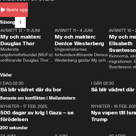
Spela upp
1
Säsong
AVSNITT 12
•
11 JUNI
26:27
AVSNITT 11
•
4 JUNI
23:40
AVSNITT 10
•
My och makten:
My och makten:
My och ma
Douglas Thor
Denice Westerberg
Elisabeth
Moderata 
Ungsvenskarnas 
Svantess
ungdomsförbundet (MUF:s) 
förbundsordförande Denice 
Kvinnorna, ek
ordförande Douglas Thor 
Westerberg gästar My och 
migrationen. E
gästar My och makten. I 
makten. I avsnittet 
Svantesson stäl
avsnittet diskuteras 
diskuteras migrationsfrågan 
när finansmini
Väder
tonårsutvisningarna och hur 
och hur SD ska locka 
Moderaterna ska locka 
kvinnliga väljare. 
I DAG 02:30
1:06
I GÅR 02:30
väljare till valet i höst. 
Så blir vädret där du bor
Så blir vädret där
Senaste om konflikten i Mellanöstern
NYHETER
•
17 FEB. 2025
0:45
NYHETER
•
16 FEB. 20
500 dagar av krig i Gaza – se
Nya vapen till Isr
förödelsen
Trump
200 sekunder