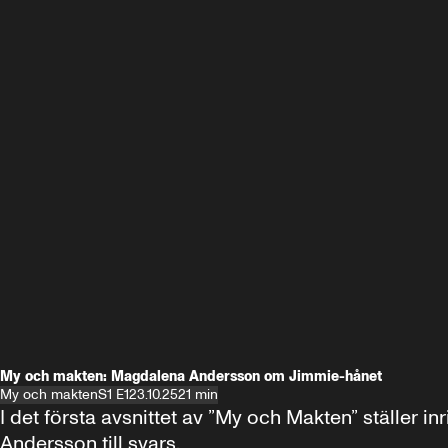
My och makten: Magdalena Andersson om Jimmie-hånet
My och makten
S1 E1
23.10.25
21 min
I det första avsnittet av ”My och Makten” ställe
Andersson till svars.