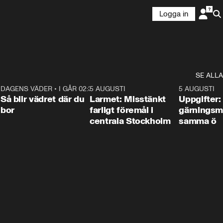
Logga in
SE ALLA
1
DAGENS VÄDER
•
I GÅR 02:30
1:06
5 AUGUSTI
0:35
5 AUGUSTI
Så blir vädret där du
Larmet: Misstänkt
Uppgifter:
bor
farligt föremål i
gärningsm
centrala Stockholm
samma ö