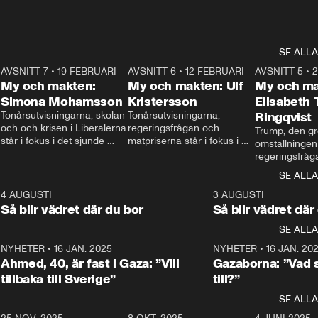
SE ALLA
7
AVSNITT 7
•
19 FEBRUARI
24:30
AVSNITT 6
•
12 FEBRUARI
27:30
AVSNITT 5
•
My och makten:
My och makten: Ulf
My och ma
Simona Mohamsson
Kristersson
Elisabeth
 
Tonårsutvisningarna, skolan 
Tonårsutvisningarna, 
Ringqvist
och och krisen i Liberalerna 
regeringsfrågan och 
Trump, den gr
står i fokus i det sjunde 
matpriserna står i fokus i 
omställningen
avsnittet av ”My och 
det sjätte avsnittet av ”My 
regeringsfråga
makten”. Se när 
och makten”. Se när 
centrum i det 
SE ALLA
Aftonbladets inrikespolitiska 
Aftonbladets inrikespolitiska 
avsnittet av ”
kommentator My 
kommentator My 
6
4 AUGUSTI
1:06
3 AUGUSTI
Makten”. Se nä
Rohwedder ställer 
Rohwedder ställer 
Så blir vädret där du bor
Så blir vädret där
Aftonbladets in
utbildnings- och 
statsminister Ulf Kristersson 
kommentator 
SE ALLA
integrationsminister Simona 
till svars.
Rohwedder stäl
Mohamsson till svars.
Centerpartiets
2
NYHETER
•
16 JAN. 2025
1:01
NYHETER
•
16 JAN. 20
Thand Ring till
Ahmed, 40, är fast i Gaza: ”Vill
Gazaborna: ”Vad s
tillbaka till Sverige”
till?”
SE ALLA