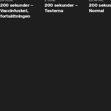
24 JUNI
5:00
2 JUNI
4:23
20 APRIL
200 sekunder –
200 sekunder –
200 sekun
Vaccinfusket,
Testerna
Normal
fortsättningen