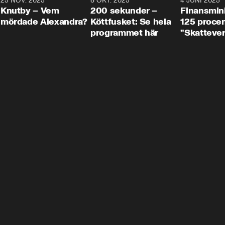
3
25 NOV. 2025
31:05
8 OKT. 2025
4:29
4 JUNI 2025
Knutby – Vem
200 sekunder –
Finansmin
mördade Alexandra?
Köttfusket: Se hela
125 procent
programmet här
"Skattever
viktig uppg