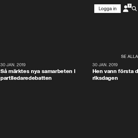
Logga in
SE ALLA
4
30 JAN. 2019
17:44
30 JAN. 2019
Så märktes nya samarbeten i
Hen vann första d
partiledaredebatten
riksdagen