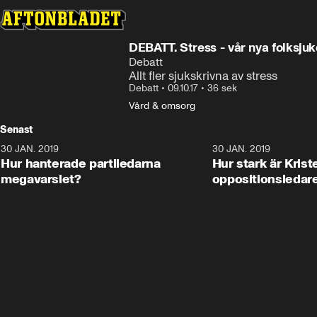
DEBATT. Stress - vår nya folksj
Debatt
Allt fler sjukskrivna av stress
Debatt
•
09.10.17
•
36 sek
Vård & omsorg
Senast
30 JAN. 2019
17:44
30 JAN. 2019
Hur hanterade partiledarna
Hur stark är Kris
megavarslet?
oppositionsledar