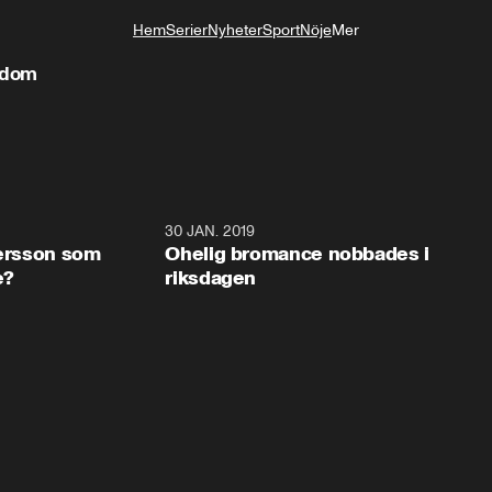
Hem
Serier
Nyheter
Sport
Nöje
Mer
Livsstil
ukdom
17:44
30 JAN. 2019
17:4
tersson som
Ohelig bromance nobbades i
e?
riksdagen