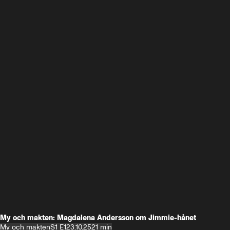
My och makten: Magdalena Andersson om Jimmie-hånet
My och makten
S1 E1
23.10.25
21 min