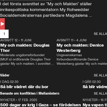
I det första avsnittet av ”My och Makten” ställer 
inrikespolitiska kommentatorn My Rohwedder 
Socialdemokraternas partiledare Magdalena 
Andersson till svars.
1
SE ALLA
AVSNITT 12
•
11 JUNI
26:27
AVSNITT 11
•
4 JUNI
2
My och makten: Douglas
My och makten: Denice
Thor
Westerberg
Moderata ungdomsförbundet 
Ungsvenskarnas 
(MUF:s) ordförande Douglas Thor 
förbundsordförande Denice 
gästar My och makten. I avsnittet 
Westerberg gästar My och makten.
diskuteras tonårsutvisningarna och 
avsnittet diskuteras migrationsfrå
hur Moderaterna ska locka väljare till 
och hur SD ska locka kvinnliga 
Väder
SE ALLA
valet i höst. 
väljare. 
I DAG 02:30
1:06
I GÅR 02:30
Så blir vädret där du bor
Så blir vädr
Senaste om konflikten i Mellanöstern
SE ALLA
NYHETER
•
17 FEB. 2025
0:45
NYHETER
•
16 F
500 dagar av krig i Gaza – se förödelsen
Nya vapen ti