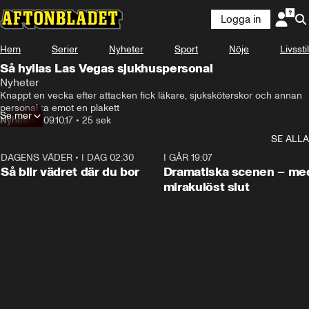
Logga in
Hem
Serier
Nyheter
Sport
Nöje
Livsstil
Så hyllas Las Vegas sjukhuspersonal
Nyheter
Knappt en vecka efter attacken fick läkare, sjuksköterskor och annan 
personal ta emot en plakett
Se mer
Nyheter
•
09.10.17
•
25 sek
SE ALLA
DAGENS VÄDER
•
I DAG 02:30
1:06
I GÅR 19:07
Så blir vädret där du bor
Dramatiska scenen – me
mirakulöst slut