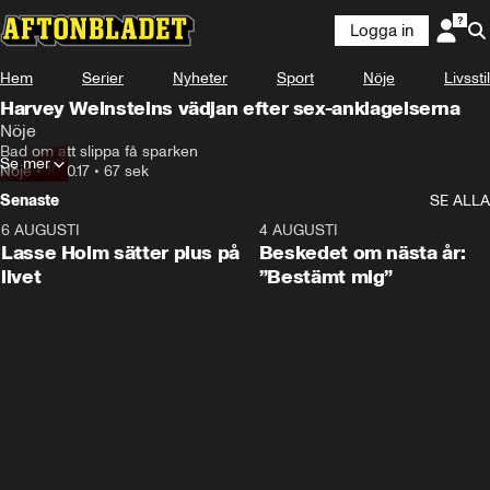
Logga in
Hem
Serier
Nyheter
Sport
Nöje
Livsstil
Harvey Weinsteins vädjan efter sex-anklagelserna
Nöje
Bad om att slippa få sparken
Se mer
Nöje
•
10.10.17
•
67 sek
Senaste
SE ALLA
6 AUGUSTI
1:04
4 AUGUSTI
Lasse Holm sätter plus på
Beskedet om nästa år:
livet
”Bestämt mig”