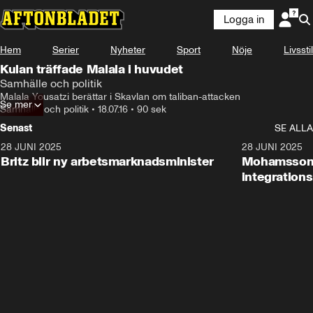
Logga in
Hem
Serier
Nyheter
Sport
Nöje
Livsstil
Kulan träffade Malala i huvudet
Samhälle och politik
Malala Yousatzi berättar i Skavlan om taliban-attacken
Se mer
Samhälle och politik
•
18.07.16
•
90 sek
Senast
SE ALLA
28 JUNI 2025
1:48
28 JUNI 2025
Britz blir ny arbetsmarknadsminister
Mohamsson b
integration