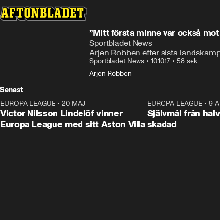
”Mitt första minne var också mot
Sportbladet News
Arjen Robben efter sista landskamp
Sportbladet News
•
10.10.17
•
58 sek
Arjen Robben
Senast
EUROPA LEAGUE
•
20 MAJ
1:32
EUROPA LEAGUE
•
9 A
Victor Nilsson Lindelöf vinner
Självmål från hal
Europa League med sitt Aston Villa
skadad