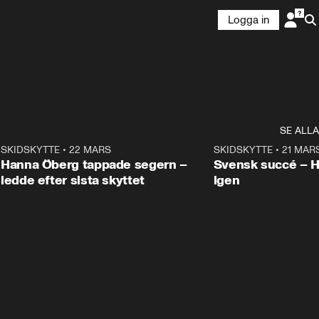
Logga in
SE ALLA
9
SKIDSKYTTE
•
22 MARS
0:55
SKIDSKYTTE
•
21 MAR
Hanna Öberg tappade segern –
Svensk succé – 
ledde efter sista skyttet
igen