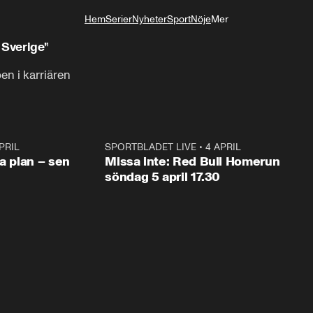
Hem
Serier
Nyheter
Sport
Nöje
Mer
Livsstil
 Sverige”
en i karriären
PRIL
1:03
SPORTBLADET LIVE
•
4 APRIL
1:0
va plan – sen
Missa inte: Red Bull Homerun
söndag 5 april 17.30