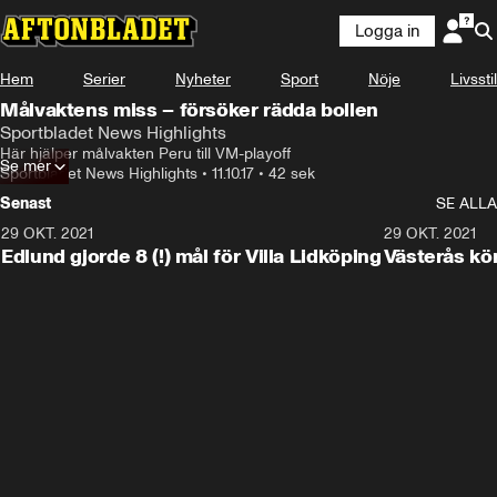
Logga in
Hem
Serier
Nyheter
Sport
Nöje
Livsstil
Målvaktens miss – försöker rädda bollen
Sportbladet News Highlights
Här hjälper målvakten Peru till VM-playoff
Se mer
Sportbladet News Highlights
•
11.10.17
•
42 sek
Senast
SE ALLA
29 OKT. 2021
4:11
29 OKT. 2021
Edlund gjorde 8 (!) mål för Villa Lidköping
Västerås kö