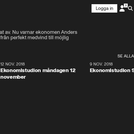
Logga in
lnat av. Nu varnar ekonomen Anders 
rån perfekt medvind till möjlig 
SE ALLA
0
12 NOV. 2018
9:20
9 NOV. 2018
Ekonomistudion måndagen 12
Ekonomistudion 
november