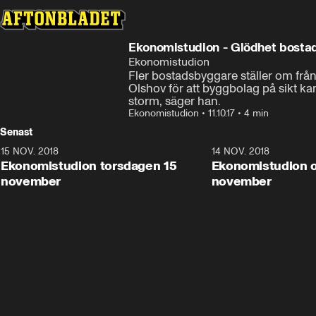
Ekonomistudion - Glödhet bosta
Ekonomistudion
Fler bostadsbyggare ställer om från
Olshov för att byggbolag på sikt kan
storm, säger han.
Ekonomistudion
•
11.10.17
•
4 min
Senast
15 NOV. 2018
10:48
14 NOV. 2018
Ekonomistudion torsdagen 15
Ekonomistudion 
november
november