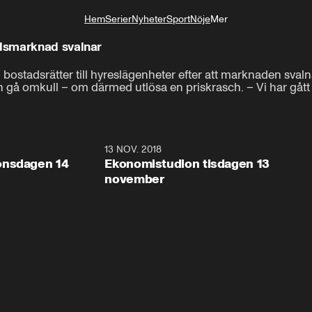
Hem
Serier
Nyheter
Sport
Nöje
Mer
Livsstil
dsmarknad svalnar
 bostadsrätter till hyreslägenheter efter att marknaden sva
 gå omkull – om därmed utlösa en priskrasch. – Vi har gått f
10:19
13 NOV. 2018
9:0
onsdagen 14
Ekonomistudion tisdagen 13
november