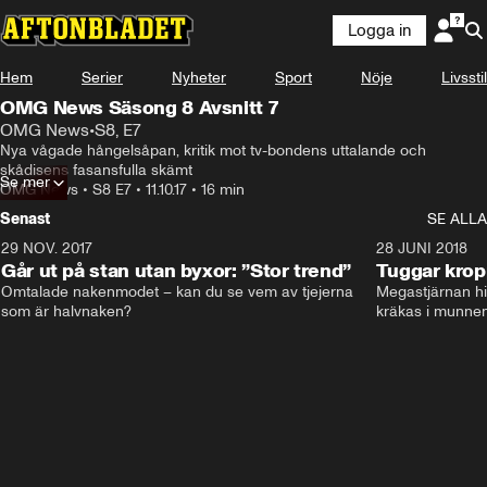
Logga in
Hem
Serier
Nyheter
Sport
Nöje
Livsstil
OMG News Säsong 8 Avsnitt 7
OMG News
•
S8, E7
Nya vågade hångelsåpan, kritik mot tv-bondens uttalande och 
skådisens fasansfulla skämt
Se mer
OMG News
•
S8 E7
•
11.10.17
•
16 min
Senast
SE ALLA
29 NOV. 2017
14:21
28 JUNI 2018
Går ut på stan utan byxor: ”Stor trend”
Tuggar kro
Omtalade nakenmodet – kan du se vem av tjejerna 
Megastjärnan hit
som är halvnaken?
kräkas i munnen