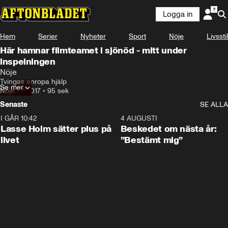
Logga in
Hem
Serier
Nyheter
Sport
Nöje
Livsstil
Här hamnar filmteamet i sjönöd - mitt under
inspelningen
Nöje
Tvingas anropa hjälp
Se mer
Nöje
•
11.10.17
•
95 sek
Senaste
SE ALLA
I GÅR 10:42
1:04
4 AUGUSTI
Lasse Holm sätter plus på
Beskedet om nästa år:
livet
”Bestämt mig”